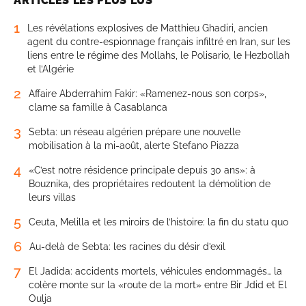
ARTICLES LES PLUS LUS
1
Les révélations explosives de Matthieu Ghadiri, ancien
agent du contre-espionnage français infiltré en Iran, sur les
liens entre le régime des Mollahs, le Polisario, le Hezbollah
et l’Algérie
2
Affaire Abderrahim Fakir: «Ramenez-nous son corps»,
clame sa famille à Casablanca
3
Sebta: un réseau algérien prépare une nouvelle
mobilisation à la mi-août, alerte Stefano Piazza
4
«C’est notre résidence principale depuis 30 ans»: à
Bouznika, des propriétaires redoutent la démolition de
leurs villas
5
Ceuta, Melilla et les miroirs de l’histoire: la fin du statu quo
6
Au-delà de Sebta: les racines du désir d’exil
7
El Jadida: accidents mortels, véhicules endommagés… la
colère monte sur la «route de la mort» entre Bir Jdid et El
Oulja