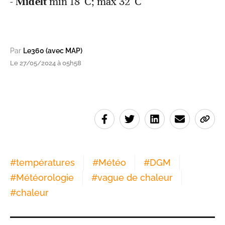
-
Midelt
min
18°C; max 32°C
Par
Le360 (avec MAP)
Le 27/05/2024 à 05h58
#
températures
#
Météo
#
DGM
#
Météorologie
#
vague de chaleur
#
chaleur