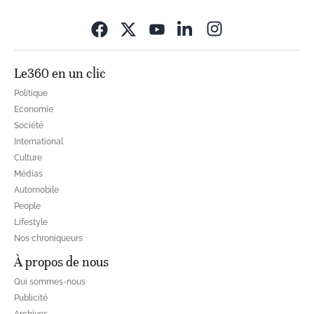
Opens in new wi
Le360 en un clic
Politique
Economie
Société
International
Culture
Médias
Automobile
People
Lifestyle
Nos chroniqueurs
À propos de nous
Qui sommes-nous
Publicité
Archives