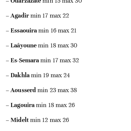
–
Ouarzazate
min 15 max 30
–
Agadir
min 17 max 22
–
Essaouira
min 16 max 21
–
Laâyoune
min 18 max 30
–
Es-Semara
min 17 max 32
–
Dakhla
min 19 max 24
–
Aousserd
min 23 max 38
–
Lagouira
min 18 max 26
–
Midelt
min 12 max 26