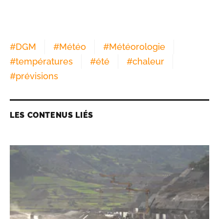
#
DGM
#
Météo
#
Météorologie
#
températures
#
été
#
chaleur
#
prévisions
LES CONTENUS LIÉS