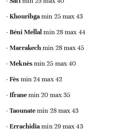
-
Safi
min 25 max 40
-
Khouribga
min 25 max 43
-
Béni Mellal
min 28 max 44
-
Marrakech
min 28 max 45
-
Meknès
min 25 max 40
-
Fès
min 24 max 42
-
Ifrane
min 20 max 35
-
Taounate
min 28 max 43
-
Errachidia
min 29 max 43