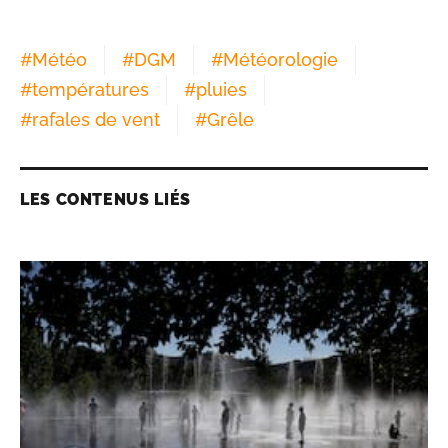
#
Météo
#
DGM
#
Météorologie
#
températures
#
pluies
#
rafales de vent
#
Grêle
LES CONTENUS LIÉS