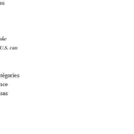
es
ake
U.S. can
tégories
ance
isas
,