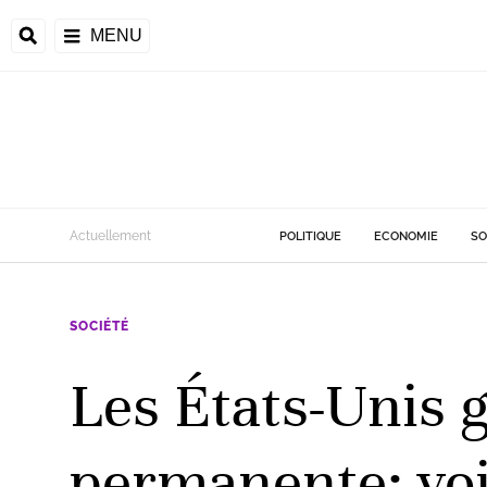
MENU
d
Actuellement
POLITIQUE
ECONOMIE
SO
riale
SOCIÉTÉ
ntrafricaine
émocratique du
Les États-Unis g
u
Príncipe
permanente: voi