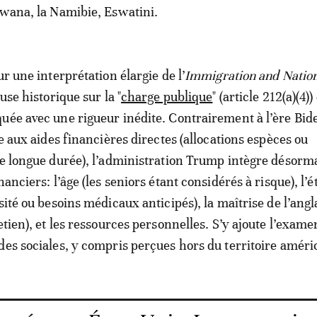
swana, la Namibie, Eswatini.
ur une interprétation élargie de l’
Immigration and Nation
ause historique sur la "
charge publique
" (article 212(a)(4))
uée avec une rigueur inédite. Contrairement à l’ère Bid
re aux aides financières directes (allocations espèces ou
de longue durée), l’administration Trump intègre désorm
nanciers: l’âge (les seniors étant considérés à risque), l’é
sité ou besoins médicaux anticipés), la maîtrise de l’angl
etien), et les ressources personnelles. S’y ajoute l’exame
des sociales, y compris perçues hors du territoire améri