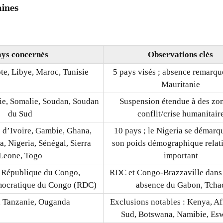
aines
ays concernés
Observations clés
te, Libye, Maroc, Tunisie
5 pays visés ; absence remarqu
Mauritanie
pie, Somalie, Soudan, Soudan
Suspension étendue à des zo
du Sud
conflit/crise humanitair
e d’Ivoire, Gambie, Ghana,
10 pays ; le Nigeria se démarq
a, Nigeria, Sénégal, Sierra
son poids démographique relat
Leone, Togo
important
 République du Congo,
RDC et Congo-Brazzaville dans l
mocratique du Congo (RDC)
absence du Gabon, Tcha
 Tanzanie, Ouganda
Exclusions notables : Kenya, Af
Sud, Botswana, Namibie, Esw