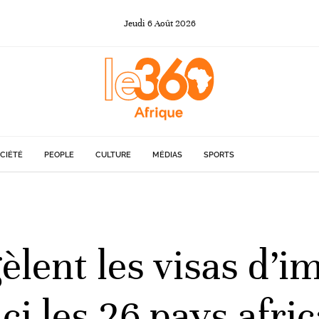
Jeudi
6
Août
2026
CIÉTÉ
PEOPLE
CULTURE
MÉDIAS
SPORTS
èlent les visas d’
ci les 26 pays afri