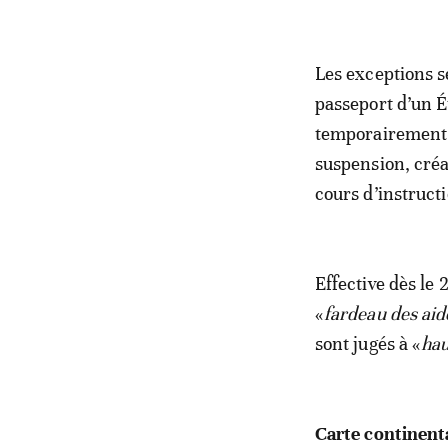
Les exceptions s
passeport d’un É
temporairement,
suspension, créa
cours d’instruct
Effective dès le 
«
fardeau des aid
sont jugés à «
hau
Carte continent