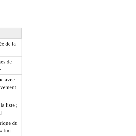
ée de la
nes de
e
ue avec
ivement
a liste ;
d
rique du
atini