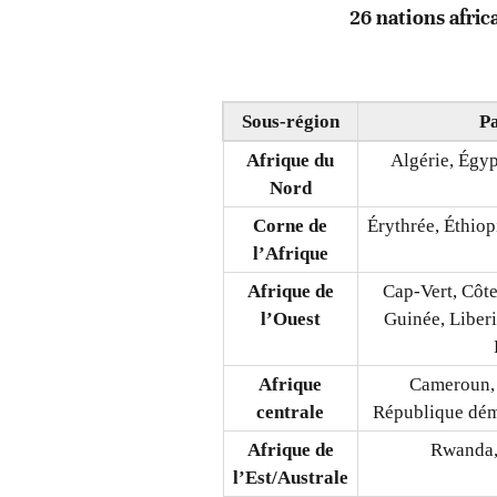
26 nations afric
Sous-région
P
Afrique du
Algérie, Égyp
Nord
Corne de
Érythrée, Éthio
l’Afrique
Afrique de
Cap-Vert, Côt
l’Ouest
Guinée, Liberi
Afrique
Cameroun,
centrale
République dé
Afrique de
Rwanda,
l’Est/Australe