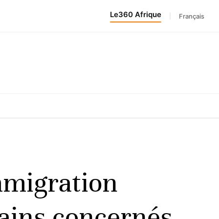
Le360 Afrique
|
Français
immigration
cains concernés