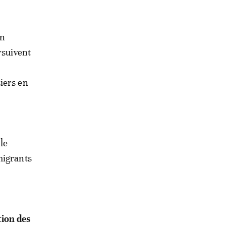
un
rsuivent
iers en
le
migrants
tion des