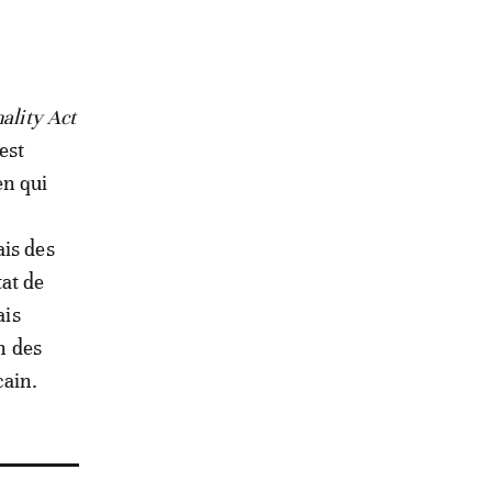
ality Act
 est
en qui
ais des
tat de
ais
n des
cain.