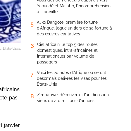
visas des demandeurs gabonais vers
Yaoundé et Malabo, l’incompréhension
à Libreville
Aliko Dangote, première fortune
5
d’Afrique, lègue un tiers de sa fortune à
des œuvres caritatives
Ciel africain: le top 5 des routes
6
u Etats-Unis.
domestiques, intra-africaines et
internationales par volume de
passagers
Voici les 20 hubs d’Afrique où seront
7
désormais délivrés les visas pour les
États-Unis
fricains
Zimbabwe: découverte d’un dinosaure
8
ecte pas
vieux de 210 millions d’années
4 janvier