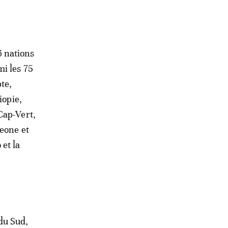
6 nations
mi les 75
te,
iopie,
Cap-Vert,
Leone et
et la
 du Sud,