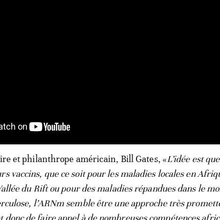
ire et philanthrope américain, Bill Gates, «
L’idée est que
s vaccins, que ce soit pour les maladies locales en Afriqu
 Vallée du Rift ou pour des maladies répandues dans le m
berculose, l’ARNm semble être une approche très promett
 donc de faire appel à de nombreuses compétences afric