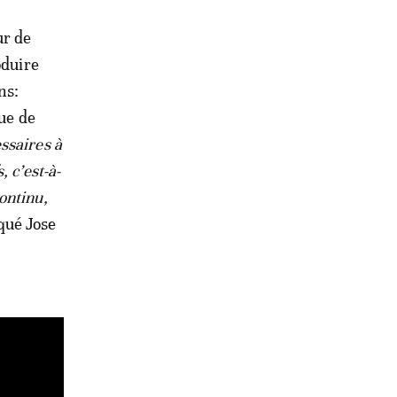
ur de
oduire
ns:
que de
ssaires à
 c’est-à-
ontinu,
iqué Jose