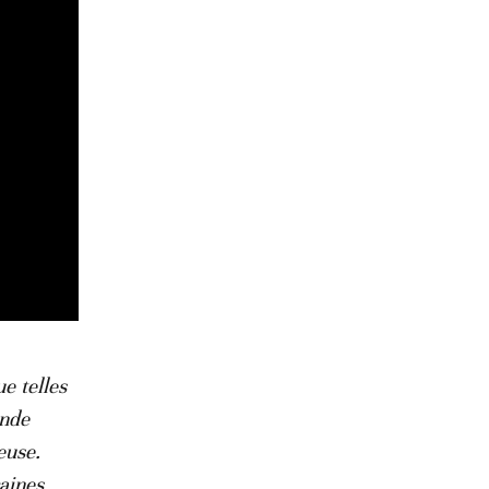
e telles
onde
euse.
aines