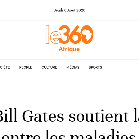
Jeudi
6
Août
2026
CIÉTÉ
PEOPLE
CULTURE
MÉDIAS
SPORTS
Bill Gates soutient 
ontre les maladie