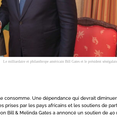
Le milliardaire et philanthrope américain Bill Gates et le président sénégalai
elle consomme. Une dépendance qui devrait diminuer
s prises par les pays africains et les soutiens de par
ion Bill & Melinda Gates a annoncé un soutien de 40 