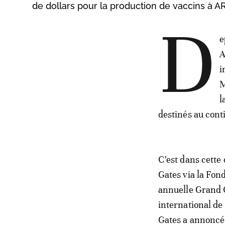
de dollars pour la production de vaccins à 
D
e
A
i
M
l
destinés au cont
C’est dans cette 
Gates via la Fon
annuelle Grand C
international de
Gates a annoncé 