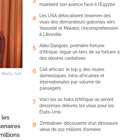
maintient son avance face à l’Égypte
Les USA délocalisent l’examen des
4
visas des demandeurs gabonais vers
Yaoundé et Malabo, l’incompréhension
à Libreville
Aliko Dangote, première fortune
5
d’Afrique, lègue un tiers de sa fortune à
des œuvres caritatives
Ciel africain: le top 5 des routes
6
s Macky Sall.
domestiques, intra-africaines et
internationales par volume de
passagers
Voici les 20 hubs d’Afrique où seront
7
désormais délivrés les visas pour les
États-Unis
 les
Zimbabwe: découverte d’un dinosaure
8
tenaires
vieux de 210 millions d’années
millions