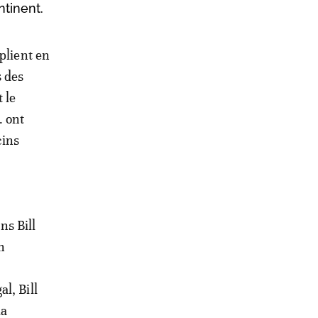
tinent.
iplient en
s des
 le
… ont
cins
ns Bill
n
l, Bill
la