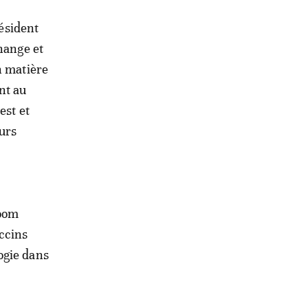
résident
hange et
n matière
nt au
est et
eurs
toom
ccins
ogie dans