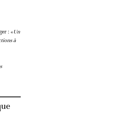
er : «
Un
tions à
s
que