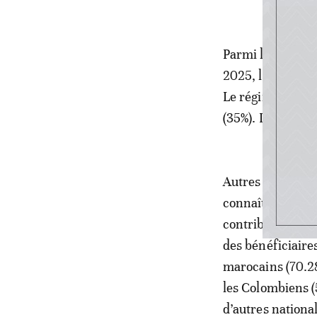
Parmi les infor
2025, l’Espagne c
Le régime généra
(35%). Leur âge 
Autres enseignem
connaît une haus
contribue à 37%,
des bénéficiaire
marocains (70.28
les Colombiens (
d’autres nationa