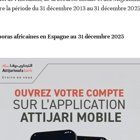
vre la période du 31 décembre 2013 au 31 décembre 2025
sporas africaines en Espagne au 31 décembre 2025
dents
% du total du
Âge
% de mineurs
al)
régime général
moyen
(<16 ans)
25%
36 ans
17%
2%
37 ans
n.d.
2%
37 ans
n.d.
2%
33 ans
n.d.
orio Permanente de la Inmigración de la Secretaría de 