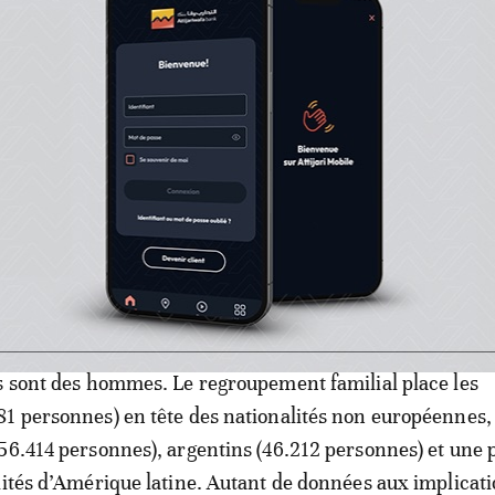
mations clés de ce document, nous notons qu’au 31 déce
omptait 7,5 millions d’étrangers titulaires d’un titre de 
l concerne 3,5 millions de personnes, dominé par les af
moyen est 36 ans, avec environ 17% de mineurs.
ents que nous en tirons est que la protection internati
se spectaculaire: +27% en un an, +799% en dix ans. L’Af
 avec une explosion des demandes maliennes (+130,9 %),
s sont des hommes. Le regroupement familial place les
1 personnes) en tête des nationalités non européennes,
56.414 personnes), argentins (46.212 personnes) et une 
lités d’Amérique latine. Autant de données aux implicat