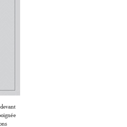
mbre
séjour.
ricains
onale
rique y
 où 98%
 devant
poignée
ions