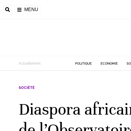
MENU
d
Actuellement
POLITIQUE
ECONOMIE
SO
riale
SOCIÉTÉ
ntrafricaine
émocratique du
Diaspora africai
u
Príncipe
de l’Observatoi