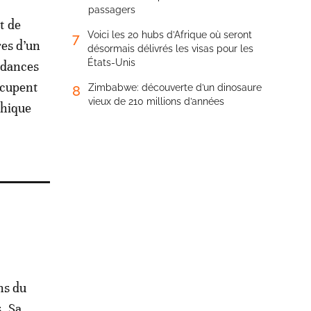
passagers
t de
Voici les 20 hubs d’Afrique où seront
7
res d’un
désormais délivrés les visas pour les
États-Unis
ndances
ccupent
Zimbabwe: découverte d’un dinosaure
8
vieux de 210 millions d’années
phique
ns du
. Sa