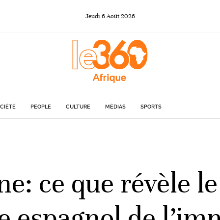
Jeudi
6
Août
2026
CIÉTÉ
PEOPLE
CULTURE
MÉDIAS
SPORTS
ne: ce que révèle l
re espagnol de l’im