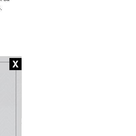
.
% de
femmes
43%
22%
36%
10%
Estado de