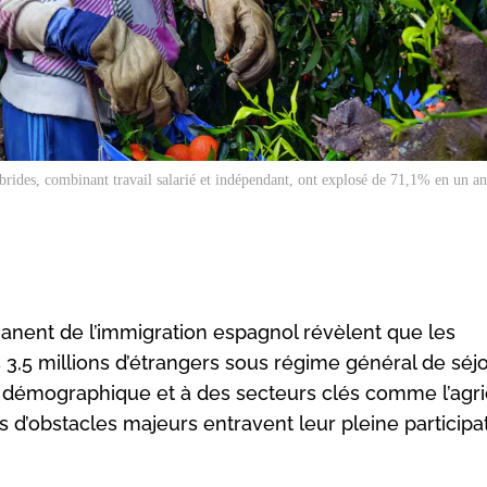
ybrides, combinant travail salarié et indépendant, ont explosé de 71,1% en un a
nent de l’immigration espagnol révèlent que les
 3,5 millions d’étrangers sous régime général de séjo
démographique et à des secteurs clés comme l’agric
ns d’obstacles majeurs entravent leur pleine participat