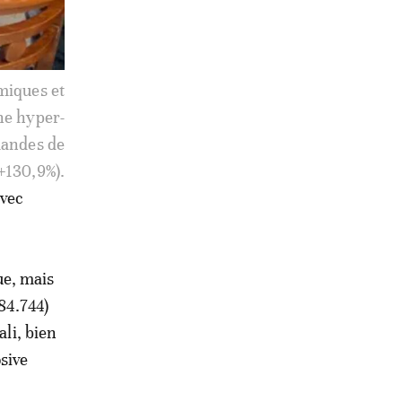
pagne. Le
femmes en
familiale.
avec
ue, mais
84.744)
ali, bien
sive