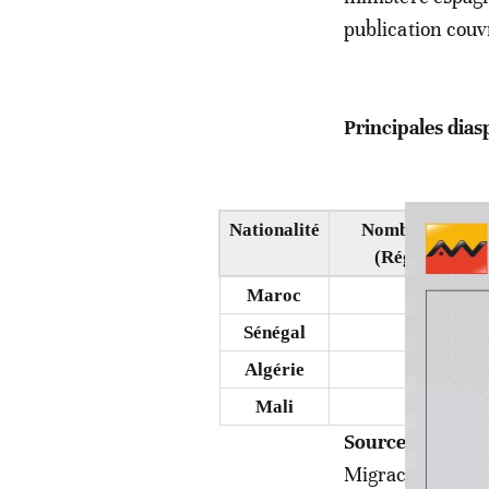
publication cou
Principales dia
Nationalité
Nombre de rési
(Régime génér
Maroc
862 190
Sénégal
84 744
Algérie
65 266
Mali
54 861
Source:
Observat
Migraciones.