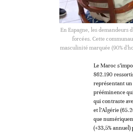
Avec 862 190 ressortiss
vieillissement de sa populat
dix ans, tém
Le Maroc s’impo
862.190 ressorti
représentant un 
prééminence qui
qui contraste ave
et l’Algérie (65.
que numériquemen
(+33,5% annuel) 