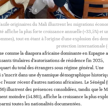
3
/
4
ants, la diaspora marocaine est la plus nombreuse en Es
ion, avec un âge moyen passant de 27 à 35 ans pour les 
oigne d'un processus de sédentarisation et d'intégration 
se comme la diaspora africaine dominante en Espagne 
ssants titulaires d’autorisations de résidence fin 2025,
quart du total des étrangers sous régime général. Une
 s’inscrit dans une dynamique démographique historiq
c l’essor récent d’autres nations africaines. Le Sénégal (
266) illustrent des présences consolidées, tandis que le M
t moindre (54.861), affiche la croissance la plus explo
parmi toutes les nationalités documentées.