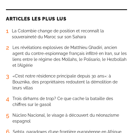
ARTICLES LES PLUS LUS
1
La Colombie change de position et reconnaît la
souveraineté du Maroc sur son Sahara
2
Les révélations explosives de Matthieu Ghadiri, ancien
agent du contre-espionnage français infiltré en Iran, sur les
liens entre le régime des Mollahs, le Polisario, le Hezbollah
et l’Algérie
3
«C’est notre résidence principale depuis 30 ans»: à
Bouznika, des propriétaires redoutent la démolition de
leurs villas
4
Trois dirhams de trop? Ce que cache la bataille des
chiffres sur le gasoil
5
Núcleo Nacional, le visage à découvert du néonazisme
espagnol
6
Sebta, paradoxes d’une frontière européenne en Afrique