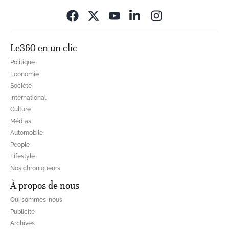
Opens in new wi
Le360 en un clic
Politique
Economie
Société
International
Culture
Médias
Automobile
People
Lifestyle
Nos chroniqueurs
À propos de nous
Qui sommes-nous
Publicité
Archives