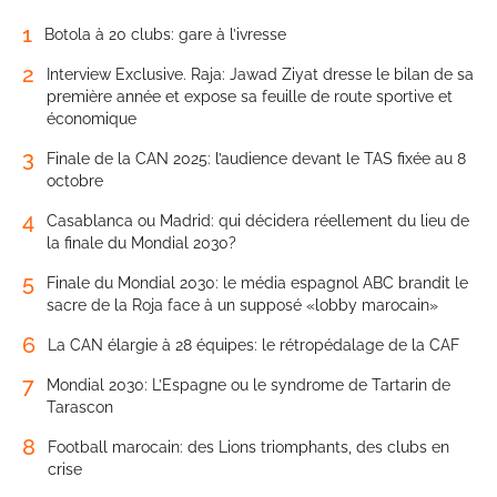
1
Botola à 20 clubs: gare à l’ivresse
2
Interview Exclusive. Raja: Jawad Ziyat dresse le bilan de sa
première année et expose sa feuille de route sportive et
économique
3
Finale de la CAN 2025: l’audience devant le TAS fixée au 8
octobre
4
Casablanca ou Madrid: qui décidera réellement du lieu de
la finale du Mondial 2030?
5
Finale du Mondial 2030: le média espagnol ABC brandit le
sacre de la Roja face à un supposé «lobby marocain»
6
La CAN élargie à 28 équipes: le rétropédalage de la CAF
7
Mondial 2030: L’Espagne ou le syndrome de Tartarin de
Tarascon
8
Football marocain: des Lions triomphants, des clubs en
crise