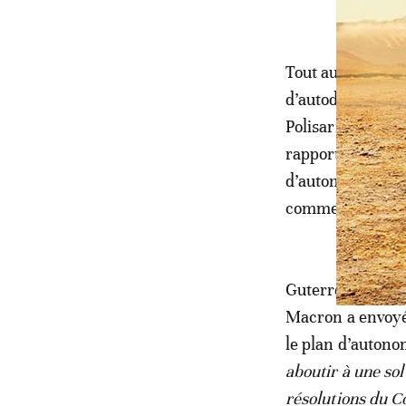
Tout au long des
d’autodéterminat
Polisario et l’Al
rapport souligne
d’autonomie du 
comme les princ
Guterres rappell
Macron a envoyé
le plan d’autono
aboutir à une so
résolutions du C