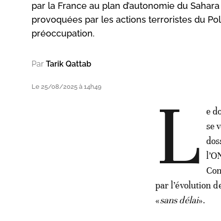
par la France au plan d’autonomie du Sahara 
provoquées par les actions terroristes du Pol
préoccupation.
Par
Tarik Qattab
Le 25/08/2025 à 14h49
L
e d
se 
dos
l’O
Con
par l’évolution 
«
sans délai
».