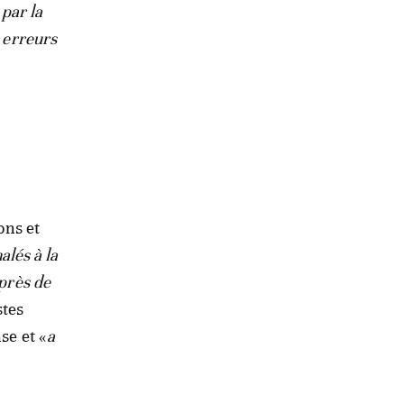
par la
s erreurs
ons et
alés à la
 près de
stes
se et «
a