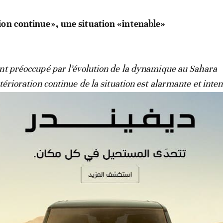
ion continue», une situation «intenable»
nt préoccupé par l’évolution de la dynamique au Sahara
térioration continue de la situation est alarmante et intena
nverser la tendance pour éviter toute nouvelle escalade
», 
al de l’ONU. Tout en précisant que son envoyé personnel 
casions, des entretiens avec des responsables algériens
les parties concernées
» à changer de cap sans délai. À l’
nniversaire du conflit et dans ce contexte difficile, «
il
jamais de trouver une solution
», lit-on.
éfinitivement exclu, l’autonomie entérinée