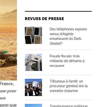
REVUES DE PRESSE
le
Des téléphones espions
e, le
venus d’Algérie
envahissent-ils Derb
au plan
Ghallef?
vant
Fraude fiscale: trois
milliards de dirhams à
recouvrer
nuel
Tribunaux à l’arrêt: un
France,
procureur général tire la
base pour
sonnette d’alarme
 aux
ement que
Transhumance politique: