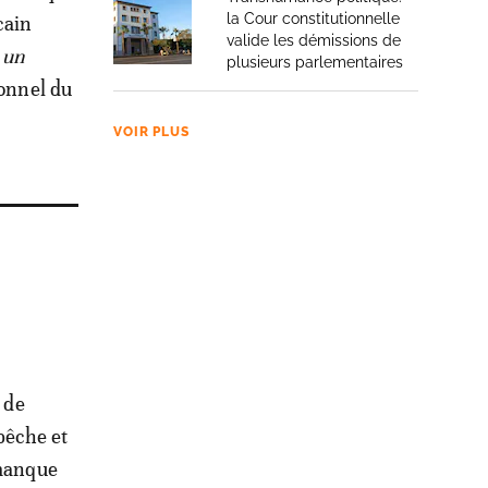
la Cour constitutionnelle
cain
valide les démissions de
 un
plusieurs parlementaires
sonnel du
VOIR PLUS
 de
pêche et
 manque