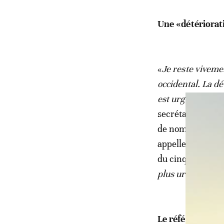
Une «détériorat
«
Je reste viveme
occidental. La dé
est urgent de re
secrétaire génér
de nombreuses oc
appelle «
toutes 
du cinquantième a
plus urgent que 
Le référendum d