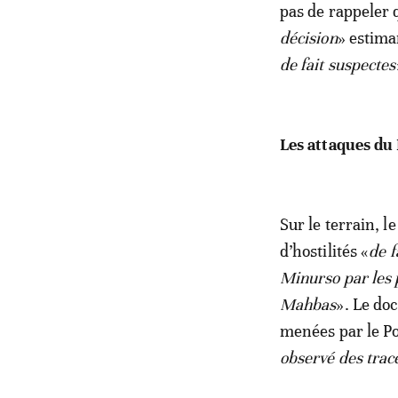
pas de rappeler
décision
» estima
de fait suspectes
Les attaques du 
Sur le terrain, l
d’hostilités «
de f
Minurso par les p
Mahbas
». Le do
menées par le Pol
observé des trace