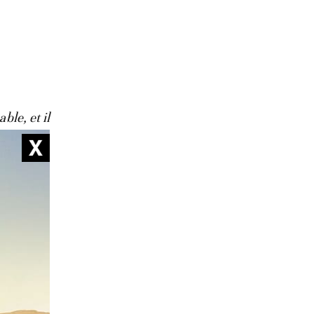
ble, et il
écrit le
a eu, à
, il
approche
 reste