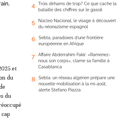
ain,
Trois dirhams de trop? Ce que cache la
4
bataille des chiffres sur le gasoil
Núcleo Nacional, le visage à découvert
5
du néonazisme espagnol
Sebta, paradoxes d’une frontière
6
européenne en Afrique
Affaire Abderrahim Fakir: «Ramenez-
7
nous son corps», clame sa famille à
Casablanca
2025 et
ion du
Sebta: un réseau algérien prépare une
8
nouvelle mobilisation à la mi-août,
 de
alerte Stefano Piazza
es du
préoccupé
e cap