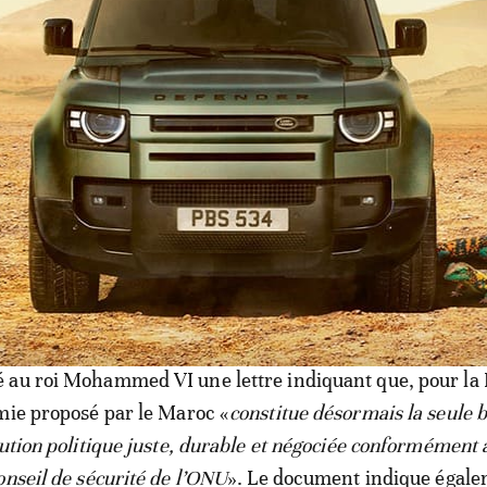
 sept pages du rapport, l’option d’un référendum
ion n’est aucunement citée. Défendue bec et ongles par 
gérie, cette option n’en est définitivement plus une. En fac
 le soutien aussi bien de la France que du Royaume-Uni 
Sahara sous souveraineté du Maroc. Des appuis mis en a
ipaux faits nouveaux de la période examinée.
e ainsi que le 9 juillet 2024, le président français Emma
 au roi Mohammed VI une lettre indiquant que, pour la 
mie proposé par le Maroc «
constitue désormais la seule 
lution politique juste, durable et négociée conformément
onseil de sécurité de l’ONU
». Le document indique égal