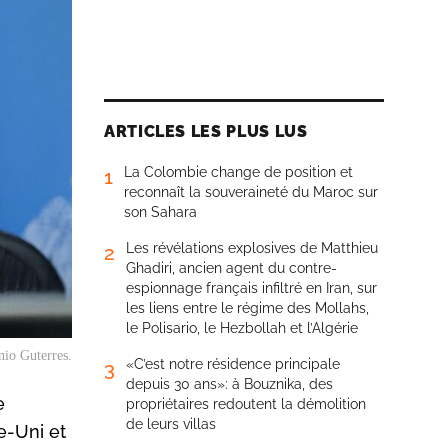
ARTICLES LES PLUS LUS
La Colombie change de position et
1
reconnaît la souveraineté du Maroc sur
son Sahara
Les révélations explosives de Matthieu
2
Ghadiri, ancien agent du contre-
espionnage français infiltré en Iran, sur
les liens entre le régime des Mollahs,
le Polisario, le Hezbollah et l’Algérie
nio Guterres.
«C’est notre résidence principale
3
depuis 30 ans»: à Bouznika, des
e
propriétaires redoutent la démolition
de leurs villas
e-Uni et