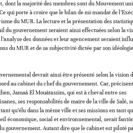
, dont la majorité des membres sont du Mouvement unic
e qui porte à croire que le bilan de mi-mandat de l’Exéc
risme du MUR. La lecture et la présentation des statisti
vail du gouvernement seraient ainsi effectuées selon la vi
’analyse des données et leur agencement seraient infl
ions du MUR et de sa subjectivité dictée par son idéologie
ouvernemental devrait ainsi être présenté selon la visio
 bord au cabinet du chef du gouvernement. Car, précisent
dien, Jamaâ El Mouâtassim, qui est à cheval entre ses
sanes, ses responsabilités de maire de la ville de Salé, s
ant qu’élu dans la même ville et ses missions en tant q
il économique, social et environnemental, serait fantô
du gouvernement. Autant dire que le cabinet est piloté pa