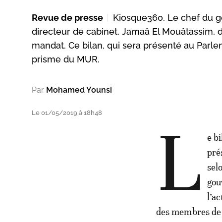
Revue de presse
Kiosque360. Le chef du 
directeur de cabinet, Jamaâ El Mouâtassim, d
mandat. Ce bilan, qui sera présenté au Parlem
prisme du MUR.
Par
Mohamed Younsi
Le 01/05/2019 à 18h48
L
e b
pré
sel
gou
l’a
des membres de 