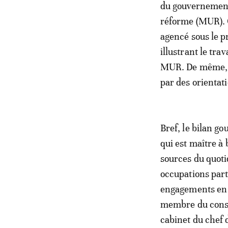
du gouvernement
réforme (MUR). C
agencé sous le p
illustrant le tra
MUR. De même, l
par des orientat
Bref, le bilan g
qui est maître à
sources du quoti
occupations parti
engagements en t
membre du conse
cabinet du chef 