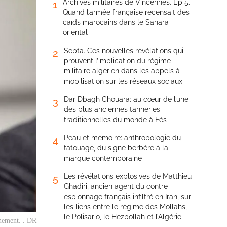
Archives militaires de Vincennes. Ep 5.
1
Quand l’armée française recensait des
caïds marocains dans le Sahara
oriental
Sebta. Ces nouvelles révélations qui
2
prouvent l’implication du régime
militaire algérien dans les appels à
mobilisation sur les réseaux sociaux
Dar Dbagh Chouara: au cœur de l’une
3
des plus anciennes tanneries
traditionnelles du monde à Fès
Peau et mémoire: anthropologie du
4
tatouage, du signe berbère à la
marque contemporaine
Les révélations explosives de Matthieu
5
Ghadiri, ancien agent du contre-
espionnage français infiltré en Iran, sur
les liens entre le régime des Mollahs,
le Polisario, le Hezbollah et l’Algérie
nement. . DR