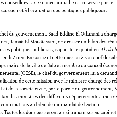
s conseillers. Une séance annuelle est réservée par le
scussion et à l’évaluation des politiques publiques».
e chef du gouvernement, Saâd-Eddine El Othmani a charg
inet, Jamaâ El Mouâtassim, de dresser un bilan des réal
de ses politiques publiques, rapporte le quotidien
Al Akhb
 jeudi 2 mai. En confiant cette mission à son chef de cab
s maire de la ville de Salé et membre du conseil écon
nnemental (CESE), le chef du gouvernement lui a deman
alisation de cette mission avec le ministre chargé des re
t et de la société civile, porte-parole du gouvernement,
vitant les ministres des différents départements à mettre
s contributions au bilan de mi-mandat de l’action
 Toutes les données seront ainsi transmises au cabinet