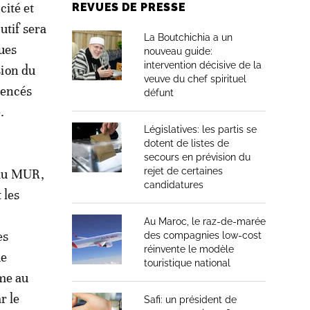
ité et
REVUES DE PRESSE
utif sera
La Boutchichia a un
ques
nouveau guide:
intervention décisive de la
sion du
veuve du chef spirituel
uencés
défunt
.
Législatives: les partis se
dotent de listes de
secours en prévision du
rejet de certaines
n du MUR,
candidatures
 les
Au Maroc, le raz-de-marée
es
des compagnies low-cost
réinvente le modèle
ue
touristique national
me au
r le
Safi: un président de