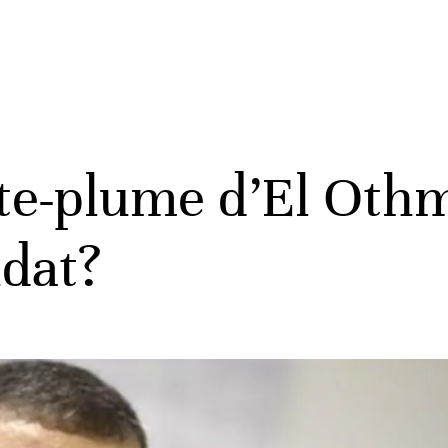
rte-plume d’El Oth
dat?