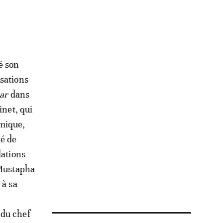
é son
isations
ar
dans
inet, qui
omique,
dé de
lations
 Mustapha
 à sa
 du chef