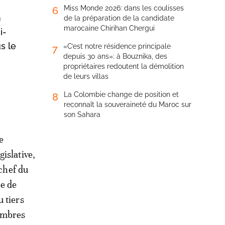
Miss Monde 2026: dans les coulisses
6
n
de la préparation de la candidate
marocaine Chirihan Chergui
i-
s le
«C’est notre résidence principale
7
depuis 30 ans»: à Bouznika, des
propriétaires redoutent la démolition
de leurs villas
La Colombie change de position et
8
reconnaît la souveraineté du Maroc sur
son Sahara
e
islative,
 chef du
e de
u tiers
embres