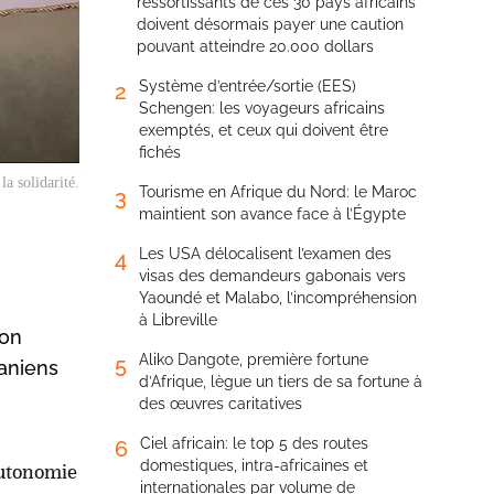
ressortissants de ces 30 pays africains
doivent désormais payer une caution
pouvant atteindre 20.000 dollars
Système d’entrée/sortie (EES)
2
Schengen: les voyageurs africains
exemptés, et ceux qui doivent être
fichés
a solidarité.
Tourisme en Afrique du Nord: le Maroc
3
maintient son avance face à l’Égypte
Les USA délocalisent l’examen des
4
visas des demandeurs gabonais vers
Yaoundé et Malabo, l’incompréhension
à Libreville
ion
Aliko Dangote, première fortune
5
taniens
d’Afrique, lègue un tiers de sa fortune à
des œuvres caritatives
Ciel africain: le top 5 des routes
6
domestiques, intra-africaines et
autonomie
internationales par volume de