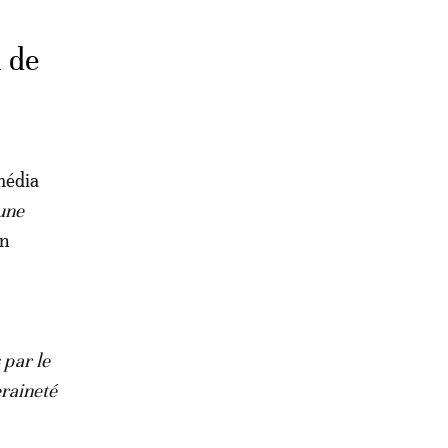
 de
média
’une
en
 par le
raineté