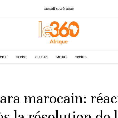
Samedi
8
Août
2026
CIÉTÉ
PEOPLE
CULTURE
MÉDIAS
SPORTS
ara marocain: réac
s la résolution de