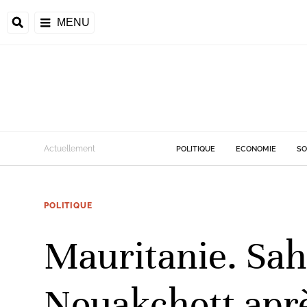
MENU
d
Actuellement
POLITIQUE
ECONOMIE
SO
riale
POLITIQUE
ntrafricaine
émocratique du
Mauritanie. Sah
u
Príncipe
Nouakchott aprè