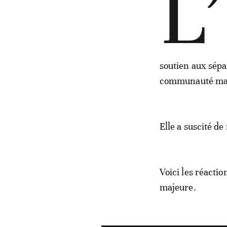
L’
soutien aux sépar
communauté maro
Elle a suscité d
Voici les réactio
majeure.