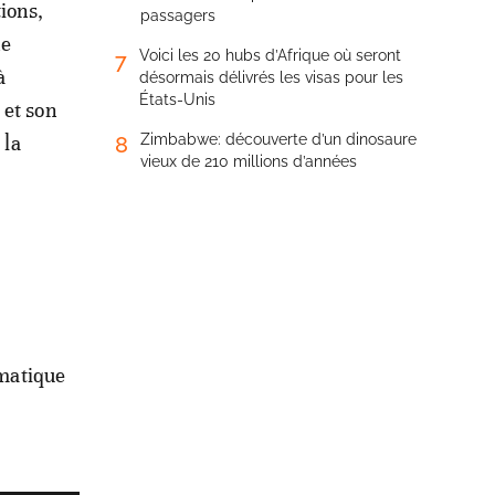
tions,
passagers
ne
Voici les 20 hubs d’Afrique où seront
7
à
désormais délivrés les visas pour les
États-Unis
 et son
 la
Zimbabwe: découverte d’un dinosaure
8
vieux de 210 millions d’années
omatique