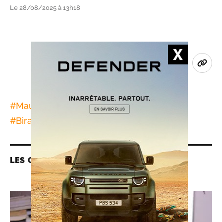
Le 28/08/2025 à 13h18
#
Mauritanie
#
partis politiques
#
Biram ould Abeid
LES CONTENUS LIÉS