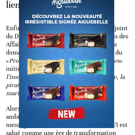
liens entre les peuples
Enfin, M. Yangui Malongo, directeur adjoint
du Droit de la mer au ministère gabonais des
Affaires étrangères, a mis en lumière les
domaines de convergence dans le cadre du
«
Processus Africain des États Atlantiques
»
initié par le Roi: «
La lutte contre
l’immigration clandestine, le brigandage, la
piraterie maritime et le terrorisme
maritime
».
Alors que la soirée s’achevait dans une
ambiance chaleureuse et conviviale, le
message était clair: le Roi Mohammed VI est
salué comme une ère de transformation