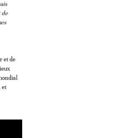
ais
t de
nes
r et de
Vieux
mondial
 et