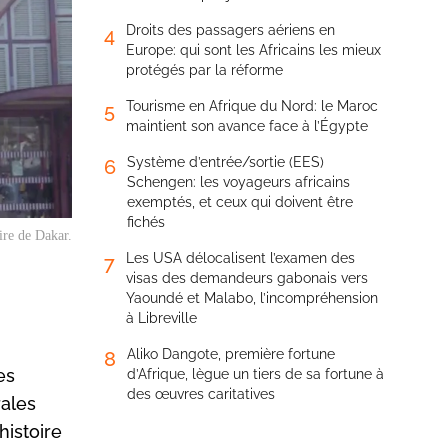
Droits des passagers aériens en
4
Europe: qui sont les Africains les mieux
protégés par la réforme
Tourisme en Afrique du Nord: le Maroc
5
maintient son avance face à l’Égypte
Système d’entrée/sortie (EES)
6
Schengen: les voyageurs africains
exemptés, et ceux qui doivent être
fichés
ire de Dakar.
Les USA délocalisent l’examen des
7
visas des demandeurs gabonais vers
Yaoundé et Malabo, l’incompréhension
à Libreville
Aliko Dangote, première fortune
8
es
d’Afrique, lègue un tiers de sa fortune à
des œuvres caritatives
rales
histoire