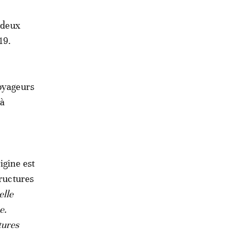
s deux
19.
voyageurs
 à
igine est
tructures
elle
e.
tures