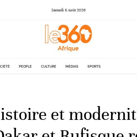
Samedi
8
Août
2026
CIÉTÉ
PEOPLE
CULTURE
MÉDIAS
SPORTS
istoire et modernit
Dakar et Rufisque r