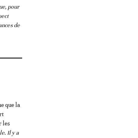
ue, pour
pect
dances de
e que la
rt
r les
e. Il y a