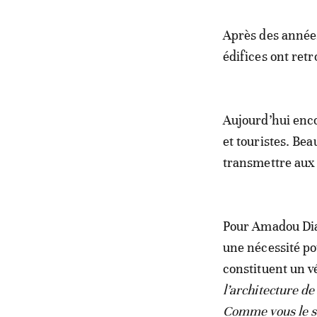
Après des années
édifices ont ret
Aujourd’hui enco
et touristes. Be
transmettre aux 
Pour Amadou Dial
une nécessité po
constituent un vé
l’architecture d
Comme vous le sa