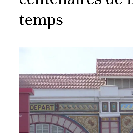
temps
ud