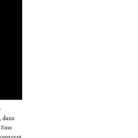
e
, dans
«Tous
écouvrent