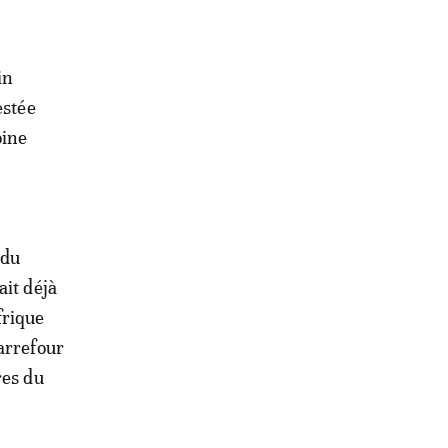
in
estée
oine
 du
ait déjà
frique
arrefour
res du