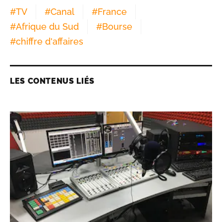
#
TV
#
Canal
#
France
#
Afrique du Sud
#
Bourse
#
chiffre d'affaires
LES CONTENUS LIÉS