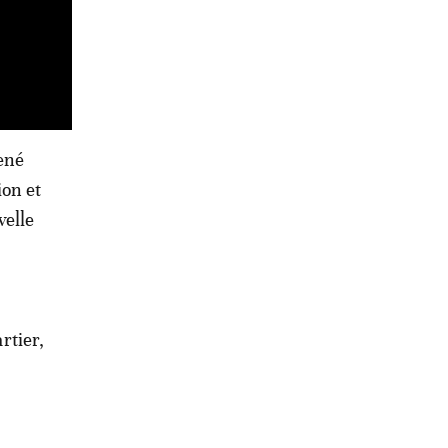
mené
ion et
velle
rtier,