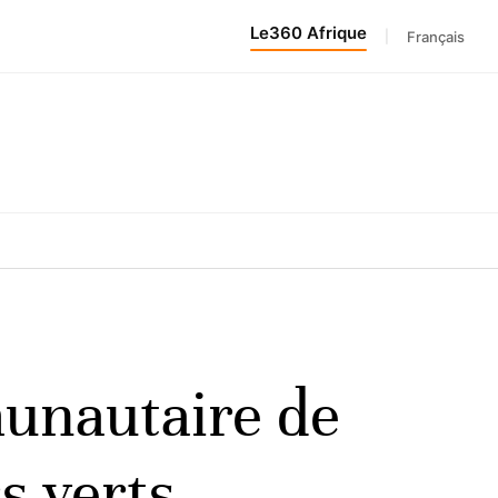
Le360 Afrique
|
Français
munautaire de
s verts