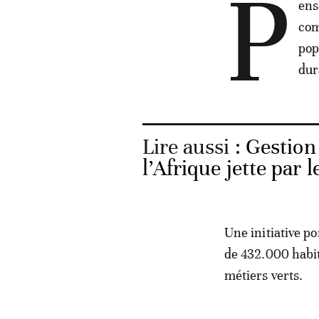
P
ens
com
pop
dur
Lire aussi :
Gestion
l’Afrique jette par 
Une initiative p
de 432.000 habit
métiers verts.