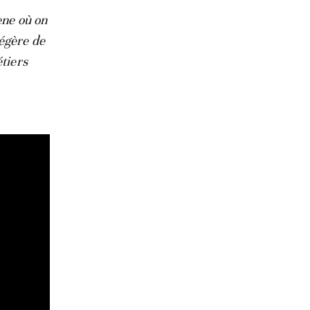
ene où on
légère de
étiers