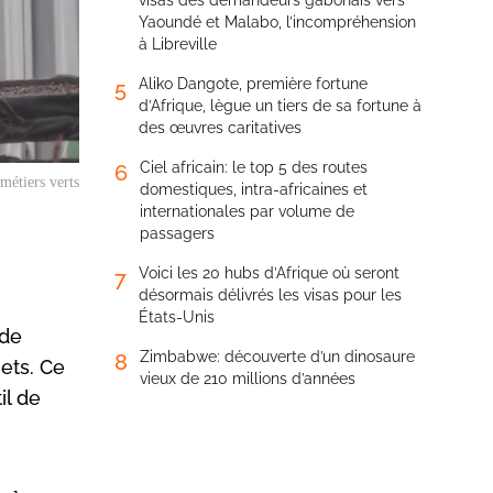
visas des demandeurs gabonais vers
Yaoundé et Malabo, l’incompréhension
à Libreville
Aliko Dangote, première fortune
5
d’Afrique, lègue un tiers de sa fortune à
des œuvres caritatives
Ciel africain: le top 5 des routes
6
métiers verts
domestiques, intra-africaines et
internationales par volume de
passagers
Voici les 20 hubs d’Afrique où seront
7
désormais délivrés les visas pour les
États-Unis
 de
Zimbabwe: découverte d’un dinosaure
8
ets. Ce
vieux de 210 millions d’années
il de