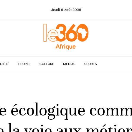
Jeudi
6
Août
2026
CIÉTÉ
PEOPLE
CULTURE
MÉDIAS
SPORTS
ne écologique com
 la voie aux métier