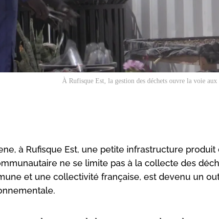
À Rufisque Est, la gestion des déchets ouvre la voie aux 
ne, à Rufisque Est, une petite infrastructure produit
munautaire ne se limite pas à la collecte des déch
ommune et une collectivité française, est devenu un out
ronnementale.