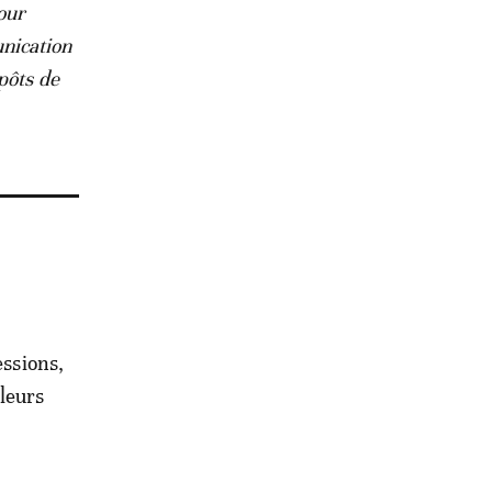
our
nication
pôts de
essions,
leurs