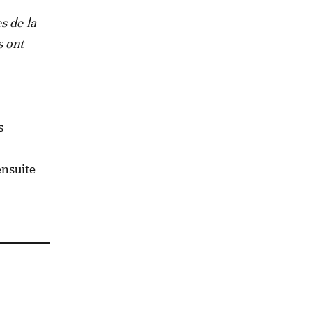
s de la
s ont
s
ensuite