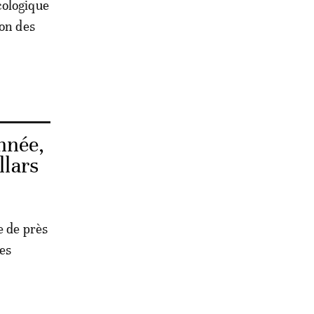
cologique
ion des
nnée,
llars
e de près
es