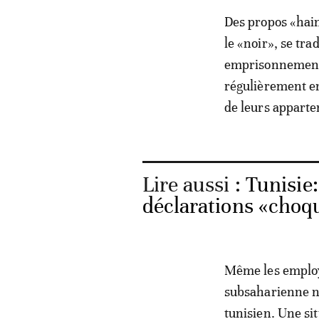
Des propos «hain
le «noir», se tra
emprisonnements
régulièrement en
de leurs appartem
Lire aussi :
Tunisie
déclarations «choq
Même les employé
subsaharienne n’
tunisien. Une s