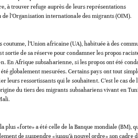
ère, à trouver refuge auprès de leurs représentations
 de l’Organisation internationale des migrants (OIM).
as coutume, l’Union africaine (UA), habituée à des com
st sortie de sa réserve pour condamner les propos racist
en. En Afrique subsaharienne, si les propos ont été con
t été globalement mesurées. Certains pays ont tout sim
er leurs ressortissants qui le souhaitent. C’est le cas de 
origine du tiers des migrants subsahariens vivant en Tuni
Mali.
la plus «forte» a été celle de la Banque mondiale (BM), qu
lement de suspendre «jusqu’à nouvel ordre» son cadre d