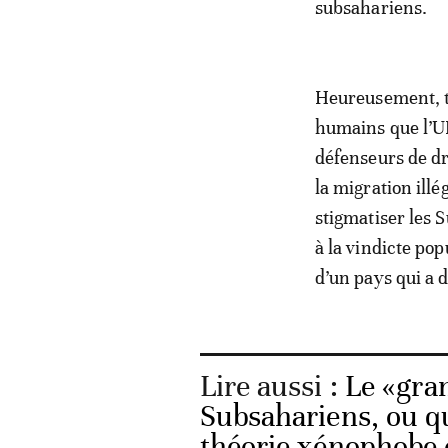
subsahariens.
Heureusement, to
humains que l’UE
défenseurs de dr
la migration ill
stigmatiser les 
à la vindicte pop
d’un pays qui a 
Lire aussi :
Le «gra
Subsahariens, ou q
théorie xénophobe