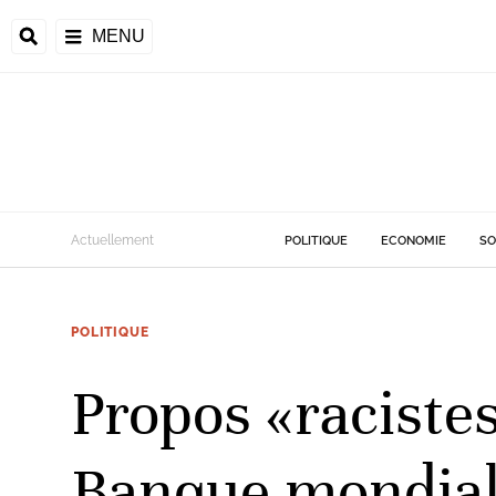
MENU
d
Actuellement
POLITIQUE
ECONOMIE
SO
riale
POLITIQUE
ntrafricaine
émocratique du
Propos «racistes
u
Príncipe
Banque mondiale