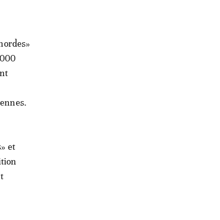
«hordes»
.000
ont
iennes.
» et
ition
t