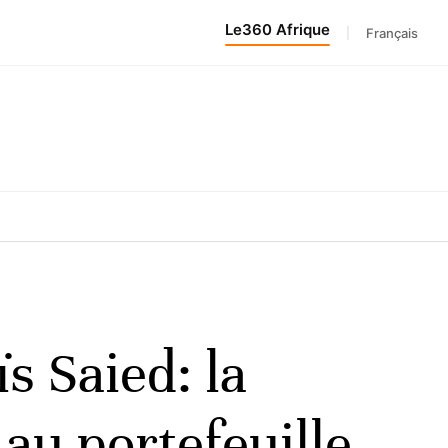
Le360 Afrique
|
Français
s Saied: la
au portefeuille