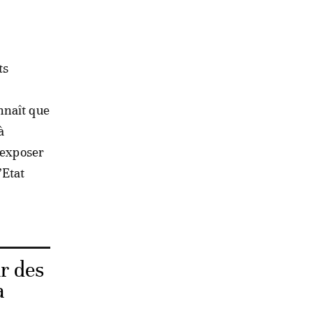
ts
nnaît que
à
 exposer
’Etat
r des
a