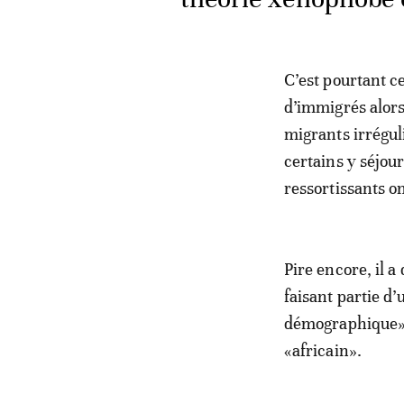
C’est pourtant ce
d’immigrés alors
migrants irrégul
certains y séjou
ressortissants o
Pire encore, il a
faisant partie d
démographique» 
«africain».