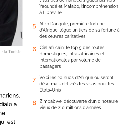
visas des demandeurs gabonais vers
Yaoundé et Malabo, l’incompréhension
à Libreville
Aliko Dangote, première fortune
5
d’Afrique, lègue un tiers de sa fortune à
des œuvres caritatives
Ciel africain: le top 5 des routes
6
e la Tunisie.
domestiques, intra-africaines et
internationales par volume de
passagers
Voici les 20 hubs d’Afrique où seront
7
désormais délivrés les visas pour les
États-Unis
hariens,
Zimbabwe: découverte d’un dinosaure
8
iale a
vieux de 210 millions d’années
ne
ui est