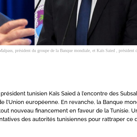
alpass, président du groupe de la Banque mondiale, et Kaïs Saied , président d
président tunisien Kaïs Saied à l’encontre des Subsa
de l’Union européenne. En revanche, la Banque mond
tout nouveau financement en faveur de la Tunisie. U
ntatives des autorités tunisiennes pour rattraper ce q