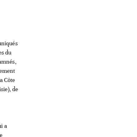
muniqués
es du
damnés,
plement
la Côte
sie), de
i a
e