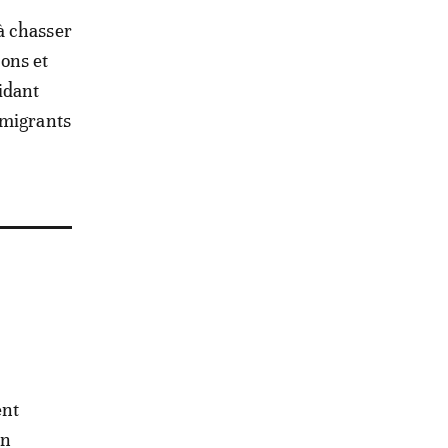
à chasser
ions et
idant
 migrants
ent
en