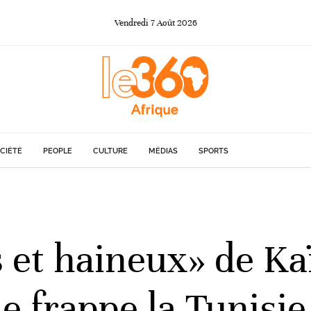
Vendredi
7
Août
2026
CIÉTÉ
PEOPLE
CULTURE
MÉDIAS
SPORTS
 et haineux» de Kaï
 frappe la Tunisie 