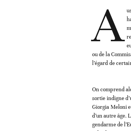
A
u
h
m
r
e
ou de la Commiss
l’égard de certai
On comprend alor
sortie indigne d
Giorgia Meloni e
d’un autre âge. 
gendarme de l’Eu