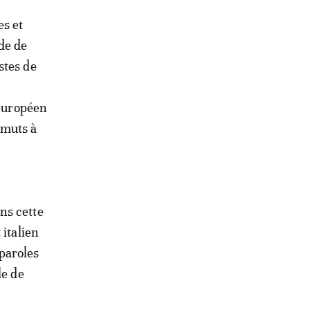
es et
de de
stes de
européen
imuts à
ns cette
 italien
paroles
le de