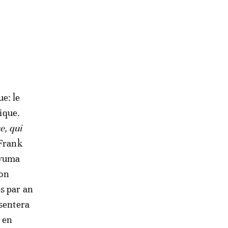
e: le
ique.
e, qui
 Frank
ovuma
son
s par an
ésentera
 en