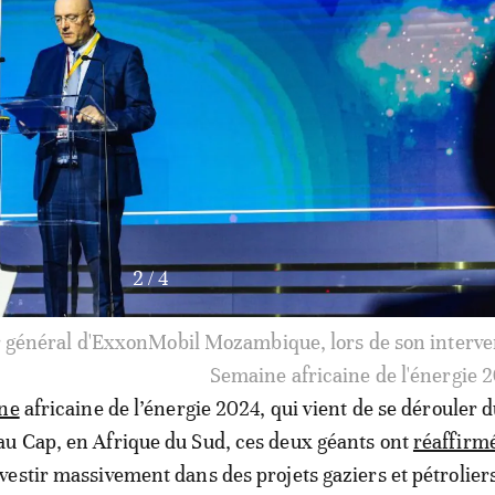
3
/
4
senior de British Petroleum (BP) pour le Sénégal et la M
 de son intervention à la Semaine africaine de l'énergie 
ne
africaine de l’énergie 2024, qui vient de se dérouler d
u Cap, en Afrique du Sud, ces deux géants ont
réaffirm
estir massivement dans des projets gaziers et pétroliers