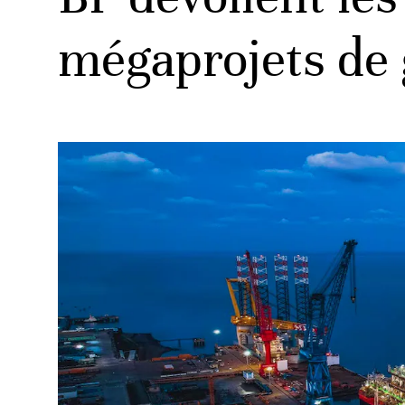
mégaprojets de g
ud