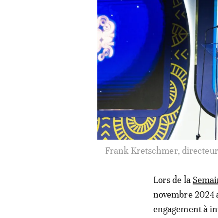
Dave Campbell, vice-président 
lors
Lors de la
Semai
novembre 2024 a
engagement à inv