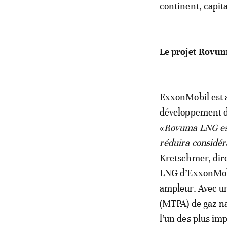
continent, capit
Le projet Rovu
ExxonMobil est a
développement d
«
Rovuma LNG est 
réduira considér
Kretschmer, dir
LNG d’ExxonMobi
ampleur. Avec un
(MTPA) de gaz na
l’un des plus im