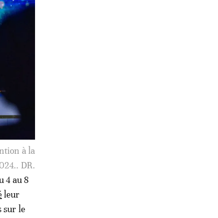
auritanie,
2024.. DR.
u 4 au 8
é
leur
 sur le