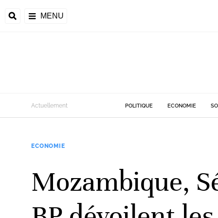
MENU
d
Actuellement
POLITIQUE
ECONOMIE
SO
riale
ECONOMIE
ntrafricaine
émocratique du
Mozambique, Sé
u
Príncipe
BP dévoilent le