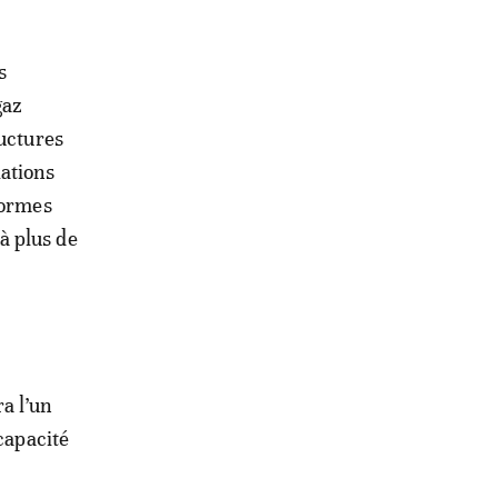
s
gaz
ructures
ations
normes
à plus de
a l’un
capacité