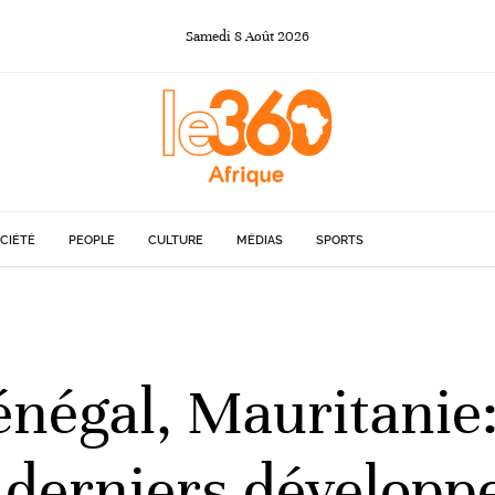
Samedi
8
Août
2026
CIÉTÉ
PEOPLE
CULTURE
MÉDIAS
SPORTS
négal, Mauritanie
s derniers développ