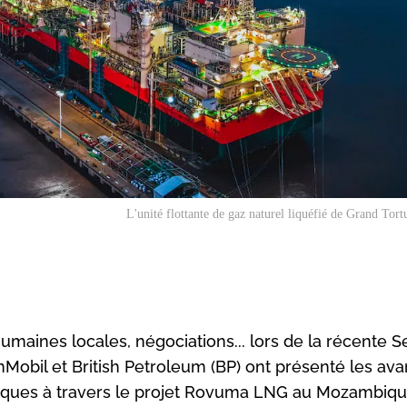
L'unité flottante de gaz naturel liquéfié de Grand To
humaines locales, négociations... lors de la récente 
onMobil et British Petroleum (BP) ont présenté les av
niques à travers le projet Rovuma LNG au Mozambiq