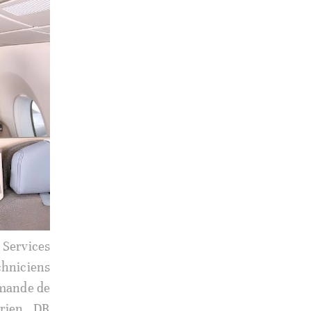
trées dans
ouala.. DR
CS