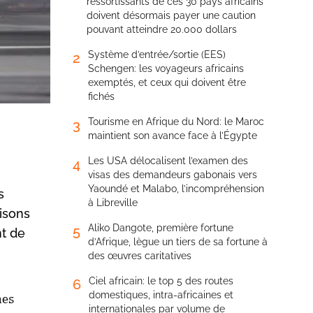
ressortissants de ces 30 pays africains
doivent désormais payer une caution
pouvant atteindre 20.000 dollars
Système d’entrée/sortie (EES)
2
Schengen: les voyageurs africains
exemptés, et ceux qui doivent être
fichés
Tourisme en Afrique du Nord: le Maroc
3
maintient son avance face à l’Égypte
Les USA délocalisent l’examen des
4
visas des demandeurs gabonais vers
Yaoundé et Malabo, l’incompréhension
s
à Libreville
aisons
Aliko Dangote, première fortune
5
nt de
d’Afrique, lègue un tiers de sa fortune à
des œuvres caritatives
Ciel africain: le top 5 des routes
6
domestiques, intra-africaines et
nes
internationales par volume de