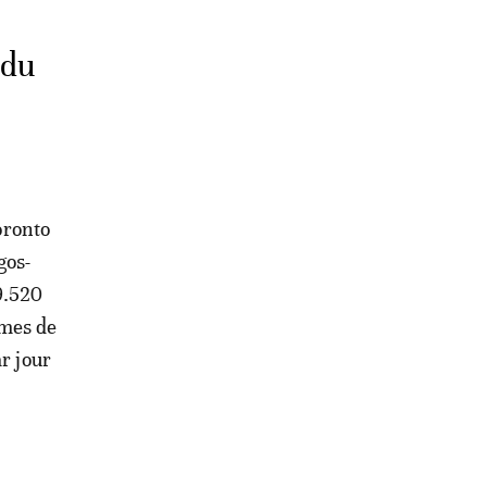
 du
oronto
gos-
9.520
umes de
r jour