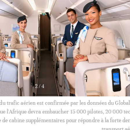
3
/
4
es non desservies identifiées dans l'analyse sont concen
des villes telles que Lagos, Le Cap, Nairobi, Dakar et D
umbai: une opportunité pour les compagnies des BRI