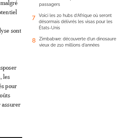
, malgré
passagers
otentiel
Voici les 20 hubs d’Afrique où seront
7
désormais délivrés les visas pour les
États-Unis
lyse sont
Zimbabwe: découverte d’un dinosaure
8
vieux de 210 millions d’années
isposer
, les
és pour
coûts
r assurer