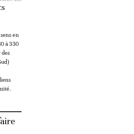
 sens en
80 à 330
r des
Sud)
diens
nité.
aire