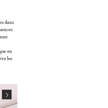
res dans
quences
onne
ique en
tre les