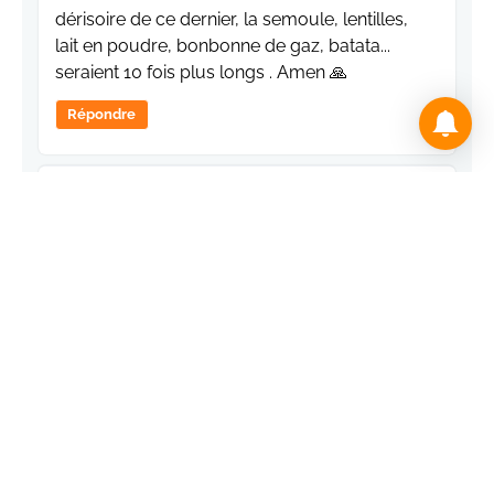
dérisoire de ce dernier, la semoule, lentilles,
lait en poudre, bonbonne de gaz, batata...
seraient 10 fois plus longs . Amen 🙏
Répondre
Bouayed Alaoui
2024-05-11 17:49:55
Ce régime est tellement haineux il est
capable de couper le gaz à l'Espagne
quoique ça coûte non seulement il est
haineux mais à la râge. Ils sont faits ainsi
Hada makane.
Répondre
Said de Rabat.
2024-05-11 16:17:53