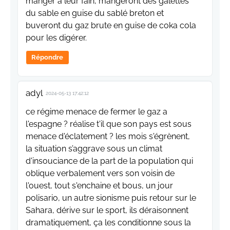
manger à leur fain, mangeront des galettes
du sable en guise du sablé breton et
buveront du gaz brute en guise de coka cola
pour les digérer.
Répondre
adyl
2024-05-13 17:42:12
ce régime menace de fermer le gaz a
l'espagne ? réalise t'il que son pays est sous
menace d'éclatement ? les mois s'égrènent,
la situation s’aggrave sous un climat
d'insouciance de la part de la population qui
oblique verbalement vers son voisin de
l'ouest, tout s'enchaine et bous, un jour
polisario, un autre sionisme puis retour sur le
Sahara, dérive sur le sport, ils déraisonnent
dramatiquement, ça les conditionne sous la