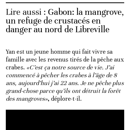
Lire aussi :
Gabon: la mangrove,
un refuge de crustacés en
danger au nord de Libreville
Yan est un jeune homme qui fait vivre sa
famille avec les revenus tirés de la pêche aux
crabes.
«C’est ça notre source de vie. J’ai
commencé à pêcher les crabes à l’âge de 8
ans, aujourd’hui j’ai 22 ans. Je ne pêche plus
grand-chose parce qu’ils ont détruit la forêt
des mangroves»
,
déplore-t-il.