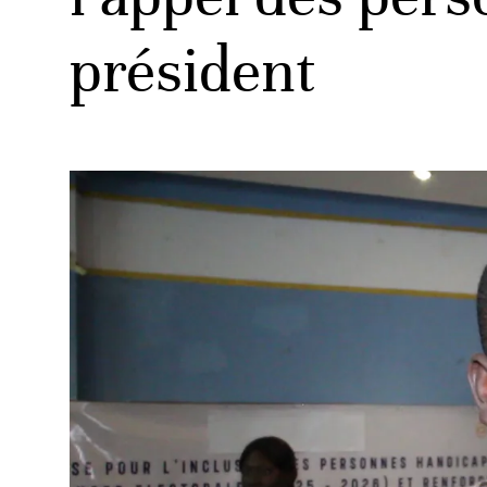
président
ud