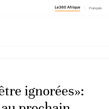
Le360 Afrique
|
Français
tre ignorées»:
 au prochain