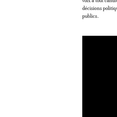
voix à tout candi
décisions politiq
publics.