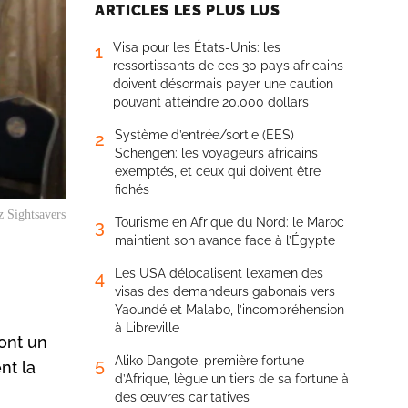
ARTICLES LES PLUS LUS
Visa pour les États-Unis: les
1
ressortissants de ces 30 pays africains
doivent désormais payer une caution
pouvant atteindre 20.000 dollars
Système d’entrée/sortie (EES)
2
Schengen: les voyageurs africains
exemptés, et ceux qui doivent être
fichés
z Sightsavers
Tourisme en Afrique du Nord: le Maroc
3
maintient son avance face à l’Égypte
Les USA délocalisent l’examen des
4
visas des demandeurs gabonais vers
Yaoundé et Malabo, l’incompréhension
à Libreville
ont un
Aliko Dangote, première fortune
5
nt la
d’Afrique, lègue un tiers de sa fortune à
des œuvres caritatives