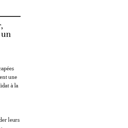
,
 un
capées
tent une
idat à la
der leurs