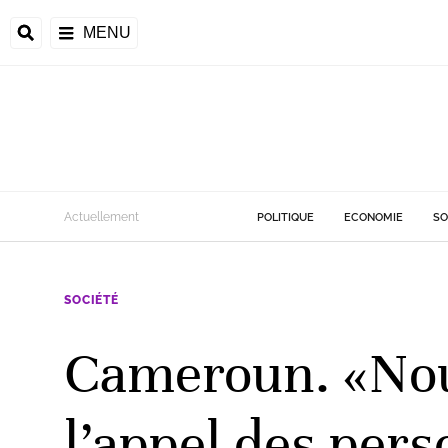
MENU
d
Actuellement
POLITIQUE
ECONOMIE
SO
riale
SOCIÉTÉ
ntrafricaine
émocratique du
Cameroun. «Nous
u
Príncipe
l’appel des per