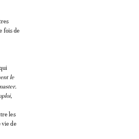
tres
e fois de
qui
ent le
master.
ploi,
tre les
 vie de