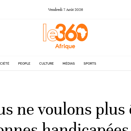
Vendredi
7
Août
2026
CIÉTÉ
PEOPLE
CULTURE
MÉDIAS
SPORTS
 ne voulons plus ê
sonnes handicapées