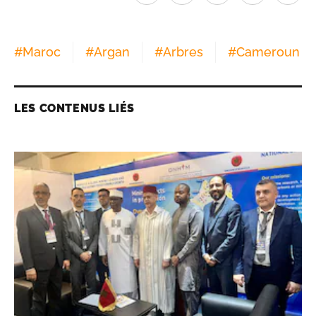
#
Maroc
#
Argan
#
Arbres
#
Cameroun
LES CONTENUS LIÉS