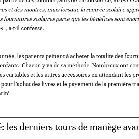
t partie de ces commerçants de circonstance, «
il est vra
res et des montres, mais lorsque la rentrée scolaire appr
es fournitures scolaires parce que les bénéfices sont éno
ps
», a-t-il confessé.
ée, les parents peinent à acheter la totalité des fourn
rs enfants. Chacun y va de sa méthode. Nombreux ont c
les cartables et les autres accessoires en attendant les p
s pour l’achat des livres et le payement de la première t
rité.
: les derniers tours de manège avan