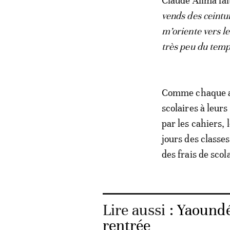
Claude Alima fai
vends des ceintu
m’oriente vers l
très peu du tem
Comme chaque ann
scolaires à leu
par les cahiers, 
jours des classe
des frais de scola
Lire aussi :
Yaoundé
rentrée