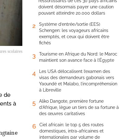
ressortissants de ces 30 pays africains
doivent désormais payer une caution
pouvant atteindre 20.000 dollars
Système d’entrée/sortie (EES)
2
Schengen: les voyageurs africains
exemptés, et ceux qui doivent être
fichés
res scolaires
Tourisme en Afrique du Nord: le Maroc
3
maintient son avance face à l’Égypte
Les USA délocalisent l’examen des
4
visas des demandeurs gabonais vers
Yaoundé et Malabo, l’incompréhension
à Libreville
e de
Aliko Dangote, première fortune
5
rents à
d’Afrique, lègue un tiers de sa fortune à
des œuvres caritatives
Ciel africain: le top 5 des routes
6
domestiques, intra-africaines et
ingtaine
internationales par volume de