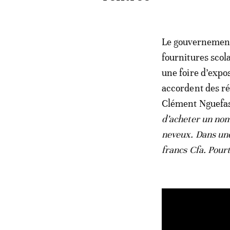
Le gouvernement 
fournitures scol
une foire d’expos
accordent des r
Clément Nguefass
d’acheter un nom
neveux. Dans une
francs Cfa. Pourt