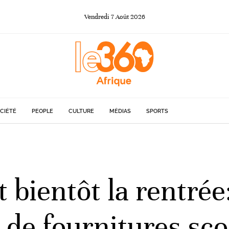
Vendredi
7
Août
2026
CIÉTÉ
PEOPLE
CULTURE
MÉDIAS
SPORTS
bientôt la rentrée:
 de fournitures sco