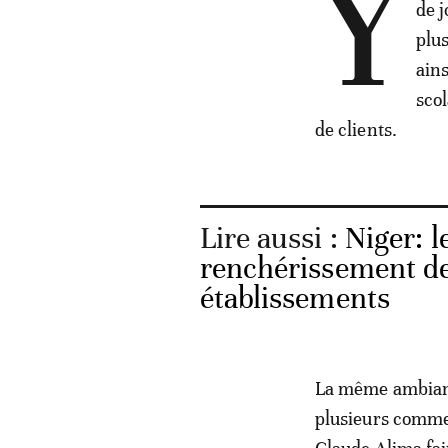
Y
de j
plu
ains
scol
de clients.
Lire aussi :
Niger: l
renchérissement des 
établissements
La même ambianc
plusieurs commer