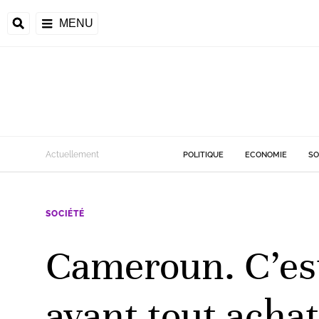
MENU
d
Actuellement
POLITIQUE
ECONOMIE
SO
riale
SOCIÉTÉ
ntrafricaine
émocratique du
Cameroun. C’est 
u
Príncipe
avant tout achat