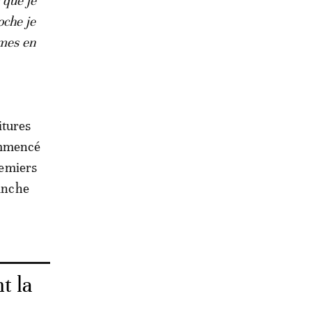
i que je
oche je
rmes en
itures
ommencé
remiers
ranche
t la