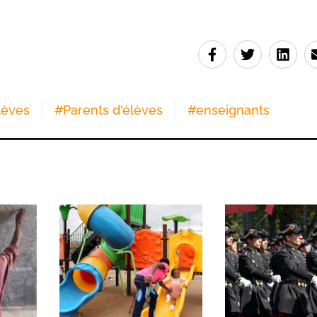
lèves
#
Parents d'élèves
#
enseignants