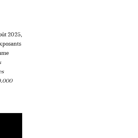
oût 2025,
exposants
omme
s
es
30.000