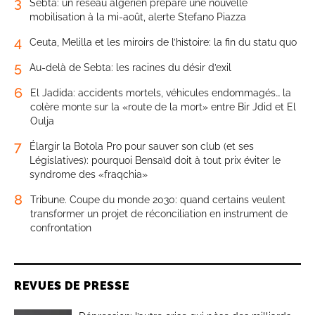
3
Sebta: un réseau algérien prépare une nouvelle
mobilisation à la mi-août, alerte Stefano Piazza
4
Ceuta, Melilla et les miroirs de l’histoire: la fin du statu quo
5
Au-delà de Sebta: les racines du désir d’exil
6
El Jadida: accidents mortels, véhicules endommagés… la
colère monte sur la «route de la mort» entre Bir Jdid et El
Oulja
7
Élargir la Botola Pro pour sauver son club (et ses
Législatives): pourquoi Bensaïd doit à tout prix éviter le
syndrome des «fraqchia»
8
Tribune. Coupe du monde 2030: quand certains veulent
transformer un projet de réconciliation en instrument de
confrontation
REVUES DE PRESSE