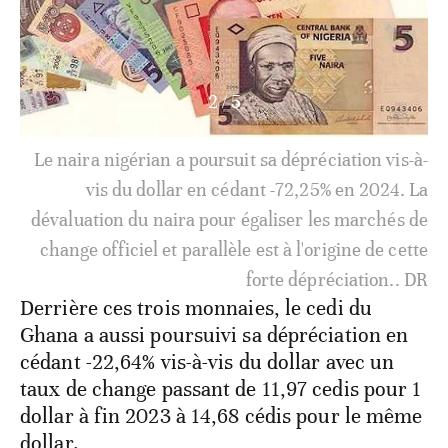
3
/
5
La livre égyptienne a poursuivi sa chute en 2024
vis-à-vis du dollar en cédant -64,75% à cause de
dévaluations
.. DR
Derrière ces trois monnaies, le cedi du
Ghana a aussi poursuivi sa dépréciation en
cédant -22,64% vis-à-vis du dollar avec un
taux de change passant de 11,97 cedis pour 1
dollar à fin 2023 à 14,68 cédis pour le même
dollar.
Le kwanza angolais qui était l’une des rares