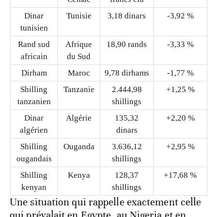
Rand sud
Afrique
18,90 rands
-3,33 %
africain
du Sud
Dirham
Maroc
9,78 dirhams
-1,77 %
Shilling
Tanzanie
2.444,98
+1,25 %
tanzanien
shillings
Dinar
Algérie
135,32
+2,20 %
algérien
dinars
Shilling
Ouganda
3.636,12
+2,95 %
ougandais
shillings
Shilling
Kenya
128,37
+17,68 %
kenyan
shillings
Une situation qui rappelle exactement celle
qui prévalait en Egypte, au Nigeria et en
Ethiopie avant que ces pays ne décident de
libéraliser leurs marchés des changes pour