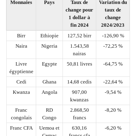
fin 2024
2024/2023
Birr
Ethiopie
127,52 birr
-126,90 %
Naira
Nigeria
1.543,58
-72,25 %
nairas
Livre
Egypte
50,81 livres
-64,75 %
égyptienne
Cedi
Ghana
14,68 cedis
-22,64 %
Kwanza
Angola
907,00
-9,54 %
kwanzas
Franc
RD
2.868,50
-8,20 %
congolais
Congo
francs
Franc CFA
Uemoa et
630,16
-6,20 %
Cemac
francs cfa
Dinar
Tunisie
3,18 dinars
-3,92 %
tunisien