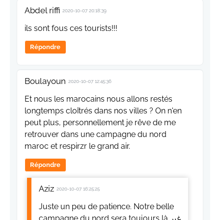
Abdel riffi
2020-10-07 20:18:39
ils sont fous ces tourists!!!
Répondre
Boulayoun
2020-10-07 12:45:36
Et nous les marocains nous allons restés
longtemps cloîtrés dans nos villes ? On n'en
peut plus, personnellement je rêve de me
retrouver dans une campagne du nord
maroc et respirzr le grand air.
Répondre
Aziz
2020-10-07 16:25:25
Juste un peu de patience. Notre belle
campagne du nord sera toujours là غير