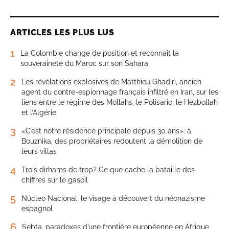
ARTICLES LES PLUS LUS
1
La Colombie change de position et reconnaît la
souveraineté du Maroc sur son Sahara
2
Les révélations explosives de Matthieu Ghadiri, ancien
agent du contre-espionnage français infiltré en Iran, sur les
liens entre le régime des Mollahs, le Polisario, le Hezbollah
et l’Algérie
3
«C’est notre résidence principale depuis 30 ans»: à
Bouznika, des propriétaires redoutent la démolition de
leurs villas
4
Trois dirhams de trop? Ce que cache la bataille des
chiffres sur le gasoil
5
Núcleo Nacional, le visage à découvert du néonazisme
espagnol
6
Sebta, paradoxes d’une frontière européenne en Afrique