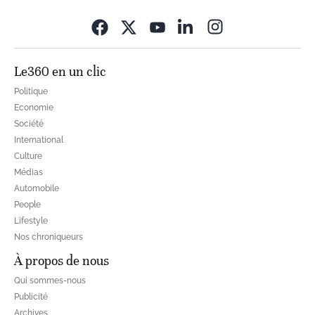
Opens in new wi
Le360 en un clic
Politique
Economie
Société
International
Culture
Médias
Automobile
People
Lifestyle
Nos chroniqueurs
À propos de nous
Qui sommes-nous
Publicité
Archives