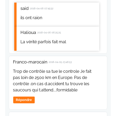
said
2018-04-06 07:45:52
ils ont raion
Halioua
2018-04-06 06:25:25
La vérité parfois fait mal
Franco-marocain
2018-04-05 23:46:53
Trop de contrôle sa tue le controle Je fait
pas loin de 2500 km en Europe. Pas de
contrôle .on cas d.accident tu trouve les
saucours qui t.attend....formidable
Répondre