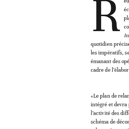
R
éu
éc
pl
co
In
quotidien préci
les impératifs, 
émanant des opé
cadre de l’élabor
«Le plan de relan
intégré et devra
l’activité des d
schéma de décon