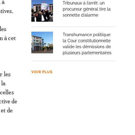
 à
Tribunaux à l’arrêt: un
procureur général tire la
tives.
sonnette d’alarme
s
les
Transhumance politique:
n à cet
la Cour constitutionnelle
valide les démissions de
plusieurs parlementaires
VOIR PLUS
r les
 la
celles
tive de
 et de