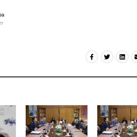
ba
27