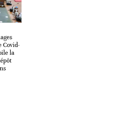
nages
e Covid-
ile la
dépôt
ons