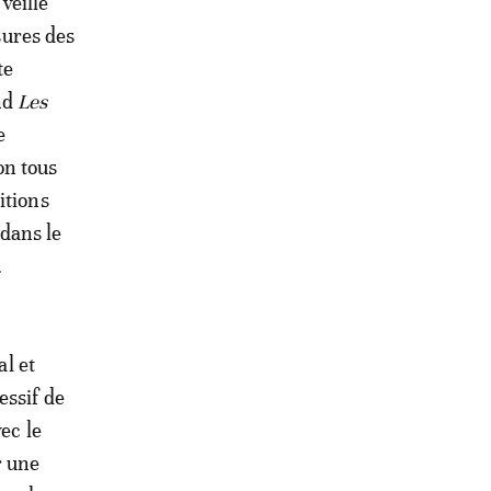
veille
sures des
te
nd
Les
e
on tous
itions
dans le
.
al et
essif de
ec le
r une