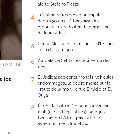
alerte Stefano Piazza
«C’est notre résidence principale
4
depuis 30 ans»: à Bouznika, des
propriétaires redoutent la démolition
de leurs villas
Ceuta, Melilla et les miroirs de l’histoire:
5
la fin du statu quo
Au-delà de Sebta: les racines du désir
6
la CGEM . DR
d’exil
El Jadida: accidents mortels, véhicules
7
s les
endommagés… la colère monte sur la
«route de la mort» entre Bir Jdid et El
Oulja
Élargir la Botola Pro pour sauver son
8
club (et ses Législatives): pourquoi
Bensaïd doit à tout prix éviter le
syndrome des «fraqchia»