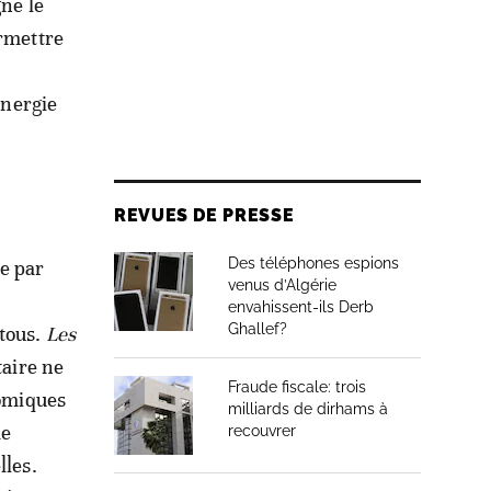
gne le
ermettre
énergie
REVUES DE PRESSE
Des téléphones espions
ée par
venus d’Algérie
envahissent-ils Derb
Ghallef?
 tous.
Les
taire ne
Fraude fiscale: trois
nomiques
milliards de dirhams à
de
recouvrer
lles.