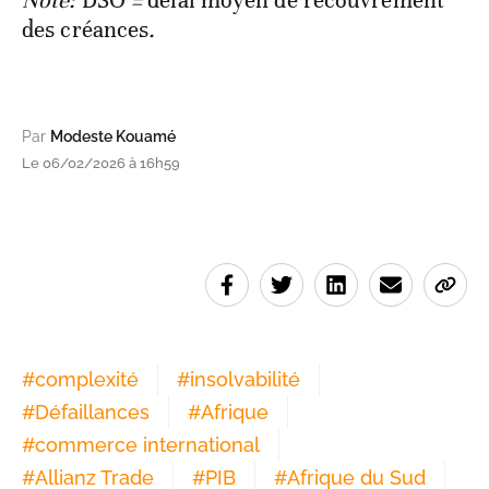
application
complexe
lente
Note:
DSO
=
délai moyen de recouvrement
des créances
.
Par
Modeste Kouamé
Le 06/02/2026 à 16h59
#
complexité
#
insolvabilité
#
Défaillances
#
Afrique