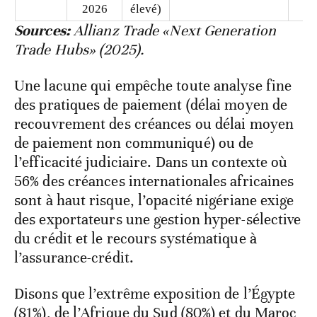
de
(risque
(rang 18/25)
do
l’édition
très
les
2026
élevé)
p
Sources:
Allianz Trade «Next Generation
Trade Hubs» (2025).
Une lacune qui empêche toute analyse fine
des pratiques de paiement (délai moyen de
recouvrement des créances ou délai moyen
de paiement non communiqué) ou de
l’efficacité judiciaire. Dans un contexte où
56% des créances internationales africaines
sont à haut risque, l’opacité nigériane exige
des exportateurs une gestion hyper-sélective
du crédit et le recours systématique à
l’assurance-crédit.