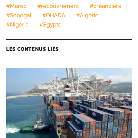
#
commerce international
#
Allianz Trade
#
PIB
#
Afrique du Sud
#
Maroc
#
recouvrement
#
créanciers
#
Sénégal
#
OHADA
#
Algérie
#
Nigéria
#
Egypte
LES CONTENUS LIÉS