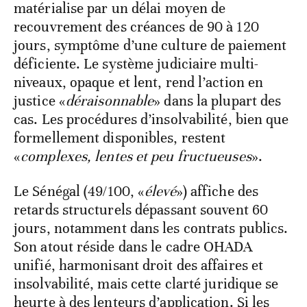
Au Maroc (56/100, «
très élevé
»), la
dégradation des délais de paiement se
matérialise par un délai moyen de
recouvrement des créances de 90 à 120
jours, symptôme d’une culture de paiement
déficiente. Le système judiciaire multi-
niveaux, opaque et lent, rend l’action en
justice «
déraisonnable
» dans la plupart des
cas. Les procédures d’insolvabilité, bien que
formellement disponibles, restent
«
complexes, lentes et peu fructueuses
».
Le Sénégal (49/100, «
élevé
») affiche des
retards structurels dépassant souvent 60
jours, notamment dans les contrats publics.
Son atout réside dans le cadre OHADA
unifié, harmonisant droit des affaires et