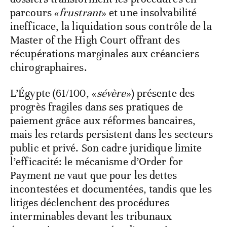
tribunaux chroniquement engorgés dont
l’inefficacité des greffes et l’accumulation de
dossiers transforment les procédures en
parcours «
frustrant
» et une insolvabilité
inefficace, la liquidation sous contrôle de la
Master of the High Court offrant des
récupérations marginales aux créanciers
chirographaires.
L’Égypte (61/100, «
sévère
») présente des
progrès fragiles dans ses pratiques de
paiement grâce aux réformes bancaires,
mais les retards persistent dans les secteurs
public et privé. Son cadre juridique limite
l’efficacité: le mécanisme d’Order for
Payment ne vaut que pour les dettes
incontestées et documentées, tandis que les