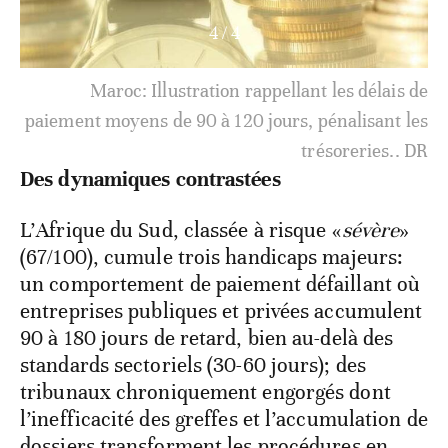
1
/
4
La Cour Commune de Justice et d'Arbitrage (CCJA)
a abrité, le jeudi 8 janvier 2026, l'audience
publique de déclaration solennelle des cinq
nouveaux Juges élus en septembre 2025 par le
Conseil des Ministres de l'OHADA.
Des dynamiques contrastées
L’Afrique du Sud, classée à risque «
sévère
»
(67/100), cumule trois handicaps majeurs:
un comportement de paiement défaillant où
entreprises publiques et privées accumulent
90 à 180 jours de retard, bien au-delà des
standards sectoriels (30-60 jours); des