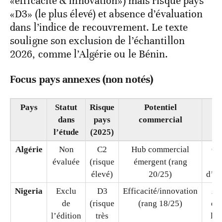
nouvelle génération, présente un paradoxe:
fort potentiel commercial (rang 18/25 en
«efficacité & innovation») mais risque pays
«D3» (le plus élevé) et absence d’évaluation
dans l’indice de recouvrement. Le texte
souligne son exclusion de l’échantillon
2026, comme l’Algérie ou le Bénin.
Focus pays annexes (non notés)
Pays
Statut
Risque
Potentiel
Al
dans
pays
commercial
l’étude
(2025)
Algérie
Non
C2
Hub commercial
Op
évaluée
(risque
émergent (rang
pr
élevé)
20/25)
d’in
Nigeria
Exclu
D3
Efficacité/innovation
Ab