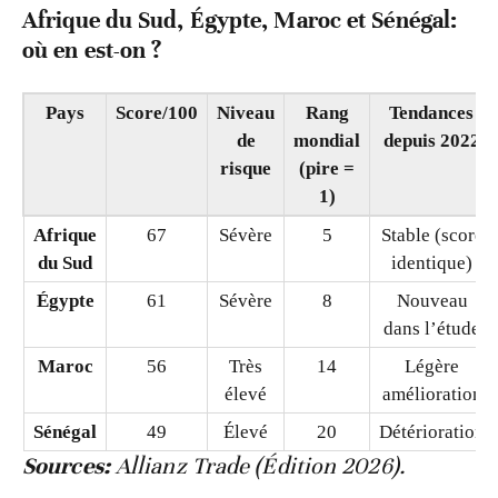
Afrique du Sud, Égypte, Maroc et Sénégal:
où en est-on ?
Pays
Score/100
Niveau
Rang
Tendances
de
mondial
depuis 2022
risque
(pire =
1)
Afrique
67
Sévère
5
Stable (score
du Sud
identique)
Égypte
61
Sévère
8
Nouveau
dans l’étude
Maroc
56
Très
14
Légère
élevé
amélioration
Sénégal
49
Élevé
20
Détérioration
Sources:
Allianz Trade (Édition 2026).