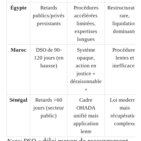
du Sud
180 jours
engorgés,
longues,
(DSO élevé)
lenteur
faibles
administrative
dividendes
Égypte
Retards
Procédures
Restructuratio
publics/privés
accélérées
rare,
persistants
limitées,
liquidation
expertises
dominante
longues
Maroc
DSO de 90-
Système
Procédures
120 jours (en
opaque,
lentes et
hausse)
action en
inefficaces
justice «
déraisonnable
»
Sénégal
Retards >60
Cadre
Loi moderne,
jours (secteur
OHADA
mais
public)
unifié mais
récupération