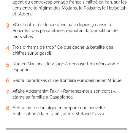
agent du contre-espionnage français infiltré en Iran, sur les
liens entre le régime des Mollahs, le Polisario, le Hezbollah
et l’Algérie
3
«C’est notre résidence principale depuis 30 ans»: à
Bouznika, des propriétaires redoutent la démolition de
leurs villas
4
Trois dirhams de trop? Ce que cache la bataille des
chiffres sur le gasoil
5
Núcleo Nacional, le visage à découvert du néonazisme
espagnol
6
Sebta, paradoxes d’une frontière européenne en Afrique
7
Affaire Abderrahim Fakir: «Ramenez-nous son corps»,
clame sa famille à Casablanca
8
Sebta: un réseau algérien prépare une nouvelle
mobilisation à la mi-août, alerte Stefano Piazza