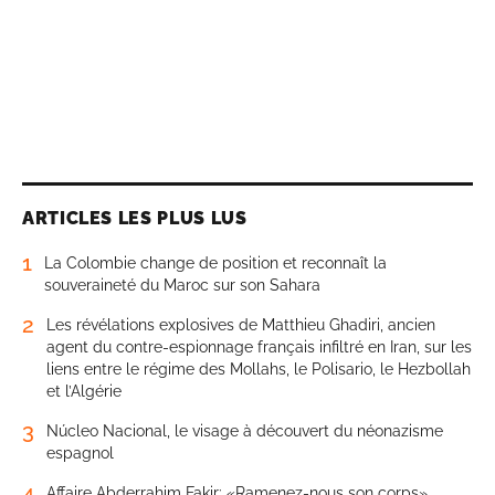
ARTICLES LES PLUS LUS
1
La Colombie change de position et reconnaît la
souveraineté du Maroc sur son Sahara
2
Les révélations explosives de Matthieu Ghadiri, ancien
agent du contre-espionnage français infiltré en Iran, sur les
liens entre le régime des Mollahs, le Polisario, le Hezbollah
et l’Algérie
3
Núcleo Nacional, le visage à découvert du néonazisme
espagnol
4
Affaire Abderrahim Fakir: «Ramenez-nous son corps»,