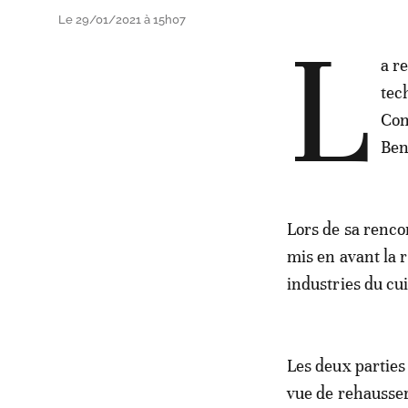
Le 29/01/2021 à 15h07
L
a r
tec
Con
Ben
Lors de sa renco
mis en avant la 
industries du cui
Les deux parties
vue de rehausser