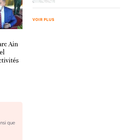
VOIR PLUS
arc Ain
el
tivités
insi que