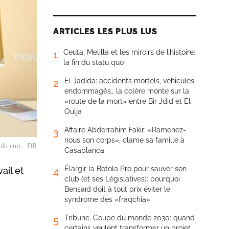
ARTICLES LES PLUS LUS
Ceuta, Melilla et les miroirs de l’histoire:
1
la fin du statu quo
El Jadida: accidents mortels, véhicules
2
endommagés… la colère monte sur la
«route de la mort» entre Bir Jdid et El
Oulja
Affaire Abderrahim Fakir: «Ramenez-
3
nous son corps», clame sa famille à
 du cuir . DR
Casablanca
Élargir la Botola Pro pour sauver son
ail et
4
club (et ses Législatives): pourquoi
Bensaïd doit à tout prix éviter le
syndrome des «fraqchia»
Tribune. Coupe du monde 2030: quand
5
certains veulent transformer un projet