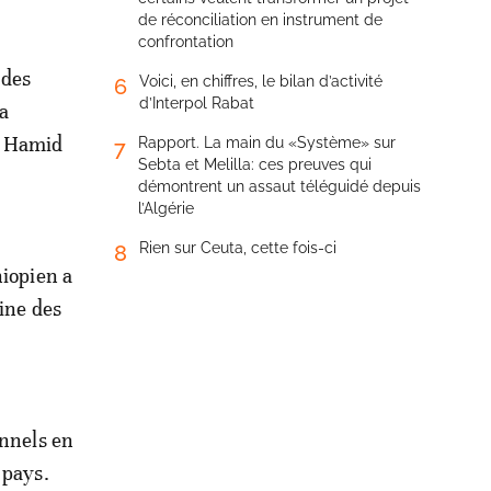
de réconciliation en instrument de
confrontation
 des
Voici, en chiffres, le bilan d’activité
6
d’Interpol Rabat
la
ar Hamid
Rapport. La main du «Système» sur
7
Sebta et Melilla: ces preuves qui
démontrent un assaut téléguidé depuis
l’Algérie
Rien sur Ceuta, cette fois-ci
8
hiopien a
aine des
onnels en
 pays.