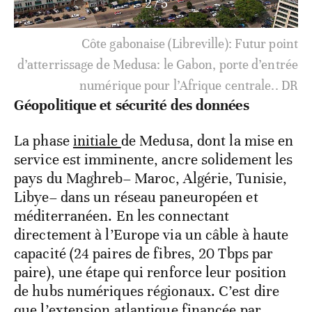
3
/
5
Financements croisés: 14,3M€ de l’UE et fonds
USTDA, des leviers pour les entreprises
américaines.
Géopolitique et sécurité des données
La phase
initiale
de Medusa, dont la mise en
service est imminente, ancre solidement les
pays du Maghreb– Maroc, Algérie, Tunisie,
Libye– dans un réseau paneuropéen et
méditerranéen. En les connectant
directement à l’Europe via un câble à haute
capacité (24 paires de fibres, 20 Tbps par
paire), une étape qui renforce leur position
de hubs numériques régionaux. C’est dire
que l’extension atlantique financée par