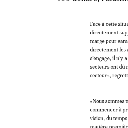
Face à cette situ
directement supp
marge pour garan
directement les 
s’engage, il n'y 
secteurs ont dû r
secteur», regre
«Nous sommes tr
commencer à prod
vision, du temps
matière première