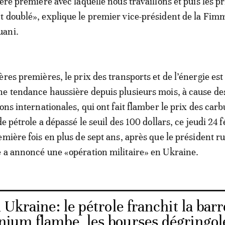
ère première avec laquelle nous travaillons et puis les pr
 doublé», explique le premier vice-président de la Fim
uani.
res premières, le prix des transports et de l’énergie est
e tendance haussière depuis plusieurs mois, à cause de
ons internationales, qui ont fait flamber le prix des carb
de pétrole a dépassé le seuil des 100 dollars, ce jeudi 24 f
emière fois en plus de sept ans, après que le président r
 a annoncé une «opération militaire» en Ukraine.
 Ukraine: le pétrole franchit la barr
inium flambe, les bourses dégringol