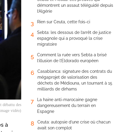
démontrent un assaut téléguidé depuis
l’Algérie
Rien sur Ceuta, cette fois-ci
3
Sebta: les dessous de l’arrêt de justice
4
espagnole qui a provoqué la crise
migratoire
Comment la ruée vers Sebta a brisé
5
l’illusion de l’Eldorado européen
Casablanca: signature des contrats du
6
mégaprojet de valorisation des
déchets de Médiouna, un tournant à 15
milliards de dirhams
La haine anti-marocaine gagne
7
t débattu des
dangereusement du terrain en
 image vidéo)
Espagne
Ceuta: autopsie d’une crise où chacun
8
és à
avait son complot