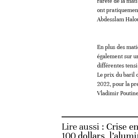
rareté de la mati
ont pratiquement
Abdesslam Halo
En plus des matiè
également sur un
différentes tensi
Le prix du baril 
2022, pour la pr
Vladimir Poutine
Lire aussi :
Crise en
100 dollars, l’alum