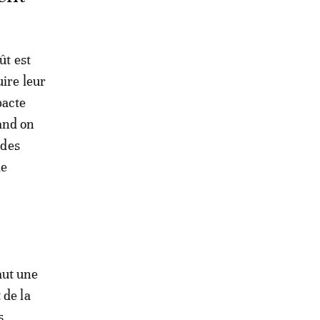
ût est
uire leur
pacte
and on
 des
le
aut une
 de la
s