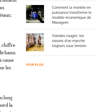
fortement
res
Comment la montée en
puissance transforme le
étaux:
modèle économique de
Managem
Viandes rouges: les
raisons d’un marché
 chiffre
toujours sous tension
 dirhams
 à cause
VOIR PLUS
ur les
au long
bord la