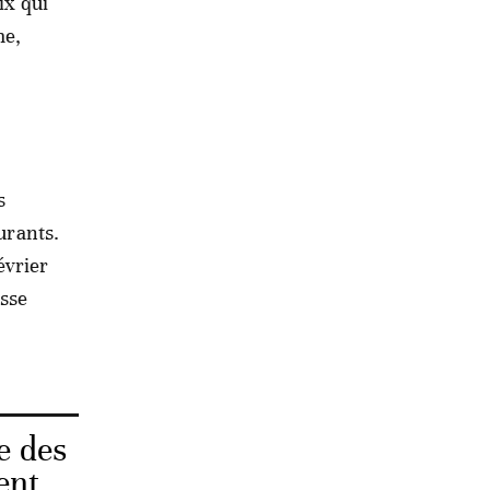
ix qui
me,
s
urants.
évrier
usse
e des
ent