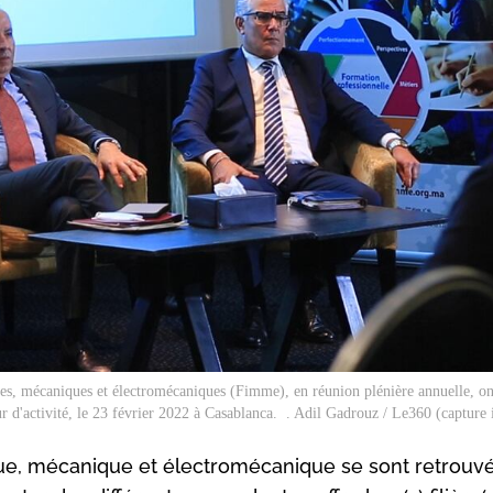
es, mécaniques et électromécaniques (Fimme), en réunion plénière annuelle, on
ur d'activité, le 23 février 2022 à Casablanca. . Adil Gadrouz / Le360 (capture
ique, mécanique et électromécanique se sont retrouv