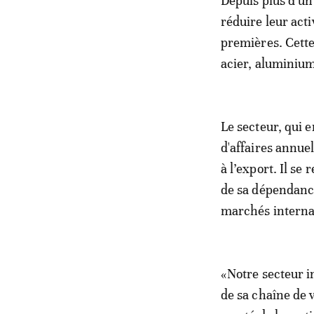
Depuis plus d’un
réduire leur acti
premières. Cett
acier, aluminium,
Le secteur, qui 
d'affaires annue
à l’export. Il se
de sa dépendance
marchés intern
«Notre secteur i
de sa chaîne de v