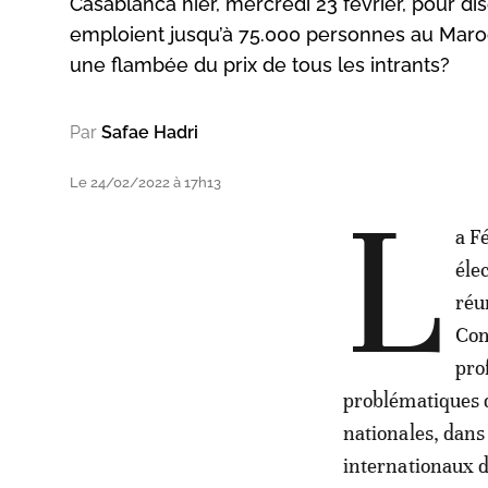
Casablanca hier, mercredi 23 février, pour disc
emploient jusqu’à 75.000 personnes au Maroc
une flambée du prix de tous les intrants?
Par
Safae Hadri
Le 24/02/2022 à 17h13
L
a F
éle
réu
Com
pro
problématiques q
nationales, dan
internationaux d