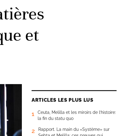
tières
que et
ARTICLES LES PLUS LUS
Ceuta, Melilla et les miroirs de l’histoire:
1
la fin du statu quo
Rapport. La main du «Système» sur
2
Sebta et Melilla: ces preuves qui