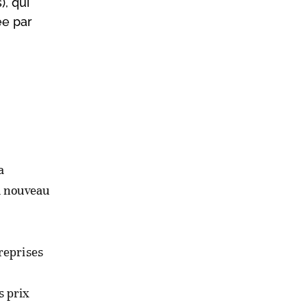
), qui
ée par
a
du nouveau
reprises
s prix