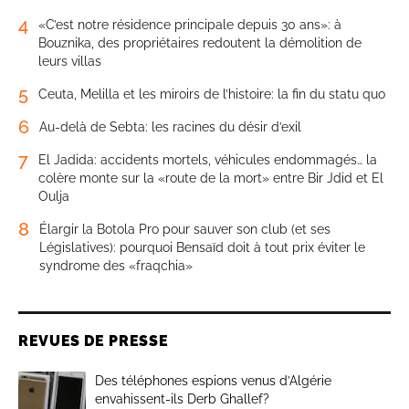
4
«C’est notre résidence principale depuis 30 ans»: à
Bouznika, des propriétaires redoutent la démolition de
leurs villas
5
Ceuta, Melilla et les miroirs de l’histoire: la fin du statu quo
6
Au-delà de Sebta: les racines du désir d’exil
7
El Jadida: accidents mortels, véhicules endommagés… la
colère monte sur la «route de la mort» entre Bir Jdid et El
Oulja
8
Élargir la Botola Pro pour sauver son club (et ses
Législatives): pourquoi Bensaïd doit à tout prix éviter le
syndrome des «fraqchia»
REVUES DE PRESSE
Des téléphones espions venus d’Algérie
envahissent-ils Derb Ghallef?