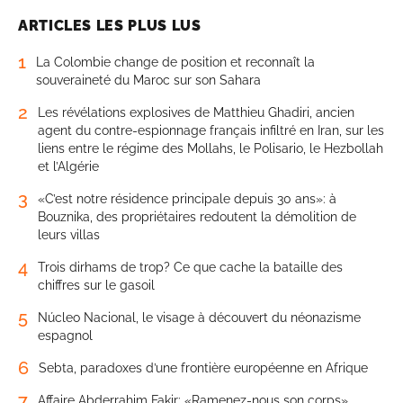
ARTICLES LES PLUS LUS
1
La Colombie change de position et reconnaît la
souveraineté du Maroc sur son Sahara
2
Les révélations explosives de Matthieu Ghadiri, ancien
agent du contre-espionnage français infiltré en Iran, sur les
liens entre le régime des Mollahs, le Polisario, le Hezbollah
et l’Algérie
3
«C’est notre résidence principale depuis 30 ans»: à
Bouznika, des propriétaires redoutent la démolition de
leurs villas
4
Trois dirhams de trop? Ce que cache la bataille des
chiffres sur le gasoil
5
Núcleo Nacional, le visage à découvert du néonazisme
espagnol
6
Sebta, paradoxes d’une frontière européenne en Afrique
7
Affaire Abderrahim Fakir: «Ramenez-nous son corps»,