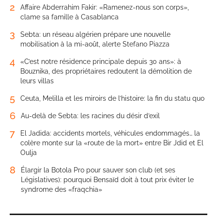
2
Affaire Abderrahim Fakir: «Ramenez-nous son corps»,
clame sa famille à Casablanca
3
Sebta: un réseau algérien prépare une nouvelle
mobilisation à la mi-août, alerte Stefano Piazza
4
«C’est notre résidence principale depuis 30 ans»: à
Bouznika, des propriétaires redoutent la démolition de
leurs villas
5
Ceuta, Melilla et les miroirs de l’histoire: la fin du statu quo
6
Au-delà de Sebta: les racines du désir d’exil
7
El Jadida: accidents mortels, véhicules endommagés… la
colère monte sur la «route de la mort» entre Bir Jdid et El
Oulja
8
Élargir la Botola Pro pour sauver son club (et ses
Législatives): pourquoi Bensaïd doit à tout prix éviter le
syndrome des «fraqchia»